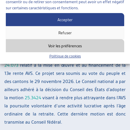
consentir ou de retirer son consentement peut avoir un effet négatif
proposition du Conseil fédéral à cet égard.
sur certaines caractéristiques et fonctions.
Accepter
Assurances sociales
Concernant l’assurance-vieillesse et survivants, après trois
Refuser
tours d’élimination des divergences et une proposition de la
Voir les préférences
conférence de conciliation, les Chambres ont adopté le
Politique de cookies
projet 3 (relèvement de la TVA) de l’objet du Conseil fédéral
24.073
relatif à la mise en œuvre et au financement de la
13e rente AVS. Ce projet sera soumis au vote du peuple et
des cantons le 29 novembre 2026. Le Conseil national a par
ailleurs adhéré à la décision du Conseil des États d’adopter
la motion
25.3424
visant à rendre plus attrayante dans l’AVS
la poursuite volontaire d’une activité lucrative après l’âge
ordinaire de la retraite. Cette dernière motion est donc
transmise au Conseil fédéral.