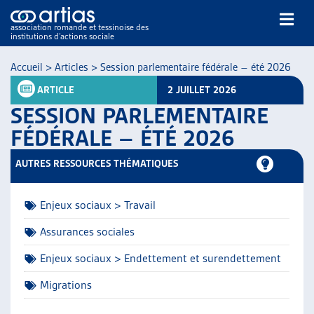
association romande et tessinoise des
institutions d’actions sociale
Rechercher
Accueil
>
Articles
>
Session parlementaire fédérale – été 2026
ARTICLE
2 JUILLET 2026
SESSION PARLEMENTAIRE
FÉDÉRALE – ÉTÉ 2026
AUTRES RESSOURCES THÉMATIQUES
NOS PUBLICATIONS
ARTICLES
Enjeux sociaux > Travail
DOSSIERS DU MOIS
VEILLE
Assurances sociales
RESSOURCES
Enjeux sociaux > Endettement et surendettement
THÉMATIQUES
Migrations
GUIDE SOCIAL ROMAND
AUTRES