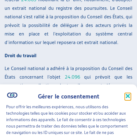
un extrait national du registre des poursuites. Le Conseil
national s’est rallié à la proposition du Conseil des États, qui
prévoit la possibilité de déléguer à des acteurs privés la
mise en place et l’exploitation du système central
d’information sur lequel reposera cet extrait national.
Droit du travail
Le Conseil national a adhéré à la proposition du Conseil des
États concernant l’objet
24.096
qui prévoit que les
conventions collectives de travail pourront déroger aux
salaires minimaux cantonaux. L’objet est dès lors adopté.
Gérer le consentement
Soulignons qu’à la suite de cette décision, un référendum a
Pour offrir les meilleures expériences, nous utilisons des
été lancé par l’
USS
à ce propos. Pour rappel, le Conseil
technologies telles que les cookies pour stocker et/ou accéder aux
fédéral demandait lui-même au Parlement de rejeter cet
informations des appareils. Le fait de consentir à ces technologies
nous permettra de traiter des données telles que le comportement
objet. Pour plus de détails sur les raisons de sa position, le
de navigation ou les ID uniques sur ce site. Le fait de ne pas
lecteur ou la lectrice est renvoyé à
l’article de l’Artias
sur la