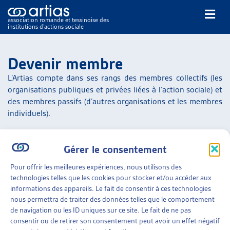
association romande et tessinoise des
institutions d’actions sociale
Rechercher
Devenir membre
L’Artias compte dans ses rangs des membres collectifs (les
organisations publiques et privées liées à l’action sociale) et
des membres passifs (d’autres organisations et les membres
individuels).
NOS PUBLICATIONS
L’Artias a signé avec la Conférence suisse des institutions
ARTICLES
Gérer le consentement
d’action sociale (
CSIAS
) une nouvelle
convention de
DOSSIERS DU MOIS
collaboration
qui remplace celle de
2007
. Elle est entrée en
Pour offrir les meilleures expériences, nous utilisons des
VEILLE
vigueur le 1er janvier 2014. Les membres de l’Artias sont
technologies telles que les cookies pour stocker et/ou accéder aux
toujours automatiquement membres de la CSIAS sans
RESSOURCES
informations des appareils. Le fait de consentir à ces technologies
augmentation de cotisation.
THÉMATIQUES
nous permettra de traiter des données telles que le comportement
GUIDE SOCIAL ROMAND
de navigation ou les ID uniques sur ce site. Le fait de ne pas
L’Artias ne transmet aucune donnée personnelle à des tiers.
consentir ou de retirer son consentement peut avoir un effet négatif
AUTRES