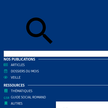
Deven
L’Artias com
(d’autres or
L’Artias a s
celle de
200
sans augmen
L’Artias ne
NOS PUBLICATIONS
désinscripti
ARTICLES
DOSSIERS DU MOIS
Si vous n’êt
VEILLE
RESSOURCES
Formula
THÉMATIQUES
GUIDE SOCIAL ROMAND
Nom
AUTRES