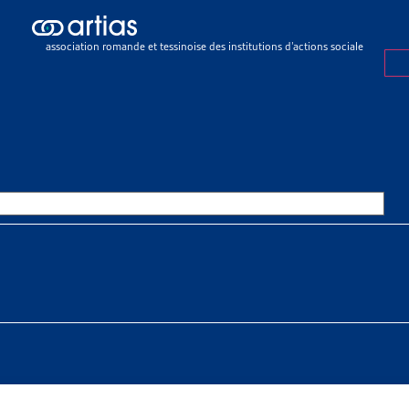
ir membre
association romande et tessinoise des institutions d’actions sociale
pte dans ses rangs des membres collectifs (les organisations publi
ganisations et les membres individuels).
igné avec la Conférence suisse des institutions d’action sociale (
7
. Elle est entrée en vigueur le 1er janvier 2014. Les membres 
tation de cotisation.
 transmet aucune donnée personnelle à des tiers. Les donné
on, elles sont conservées à des fins d’archivage. Une statistiqu
es pas membre de l’Artias et souhaitez le devenir, remplissez le f
ire d'adhésion
Préno