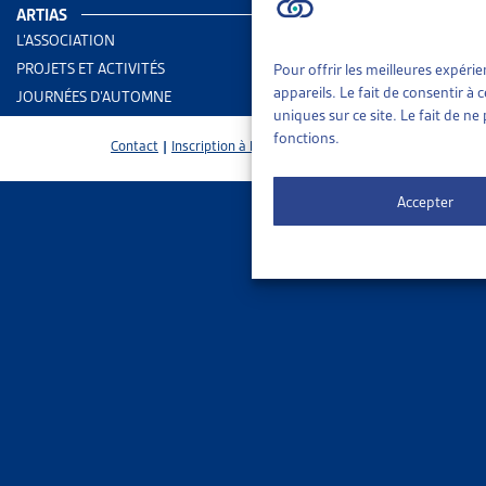
ARTIAS
L’ASSOCIATION
Institution
PROJETS ET ACTIVITÉS
Pour offrir les meilleures expéri
appareils. Le fait de consentir à
JOURNÉES D’AUTOMNE
Adresse
uniques sur ce site. Le fait de n
fonctions.
Contact
|
Inscription à la Newsletter
E-mail
Accepter
Message