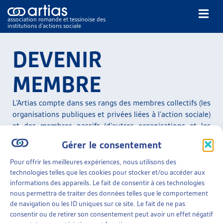
association romande et tessinoise des
institutions d’actions sociale
Rechercher
DEVENIR
MEMBRE
L’Artias compte dans ses rangs des membres collectifs (les
organisations publiques et privées liées à l’action sociale)
NOS PUBLICATIONS
et des membres passifs (d’autres organisations et les
ARTICLES
membres individuels).
Gérer le consentement
DOSSIERS DU MOIS
L’Artias a signé avec la Conférence suisse des institutions
Pour offrir les meilleures expériences, nous utilisons des
VEILLE
d’action sociale (
CSIAS
) une nouvelle
convention de
technologies telles que les cookies pour stocker et/ou accéder aux
RESSOURCES
collaboration
qui remplace celle de
2007
. Elle est entrée
informations des appareils. Le fait de consentir à ces technologies
THÉMATIQUES
nous permettra de traiter des données telles que le comportement
en vigueur le 1er janvier 2014. Les membres de l’Artias
GUIDE SOCIAL ROMAND
de navigation ou les ID uniques sur ce site. Le fait de ne pas
sont toujours automatiquement membres de la CSIAS
consentir ou de retirer son consentement peut avoir un effet négatif
AUTRES
sans augmentation de cotisation.