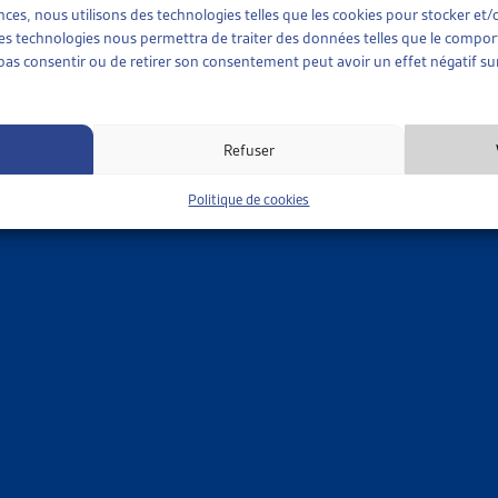
ences, nous utilisons des technologies telles que les cookies pour stocker e
nformation (09.11.23): nous ne prenons plus d’inscription, même 
 ces technologies nous permettra de traiter des données telles que le compo
e pas consentir ou de retirer son consentement peut avoir un effet négatif sur
us
Refuser
Politique de cookies