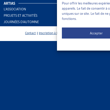
ARTIAS
Pour offrir les meilleures expéri
> Dernière i
appareils. Le fait de consentir à
L’ASSOCIATION
uniques sur ce site. Le fait de n
PROJETS ET ACTIVITÉS
En savoir pl
fonctions.
JOURNÉES D’AUTOMNE
Accepter
Contact
|
Inscription à la Newsletter