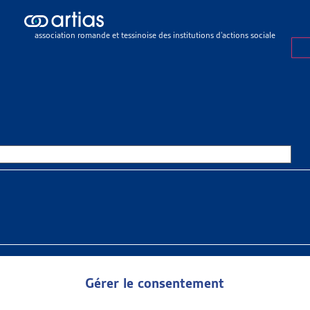
ualités ARTIAS
>
COMPLET – Journée d’automne 2023 – Santé mentale e
association romande et tessinoise des institutions d’actions sociale
ITÉ ARTIAS
15 AOÛT 2023
LET – JOURNÉE D’AUTOMNE 20
 MENTALE ET PRÉCARITÉ : AU-
GRENAGE
rnée d’automne 2023, l’Artias propose une contribution au dia
 Tandis qu’une santé mentale fragilisée peut être source de pré
ctionnent ces mécanismes ? Les actrices et acteurs du social,
ns leur santé mentale, ne disposent pas toujours des outils req
Gérer le consentement
 Que proposer d’autre que des objectifs d’activation quand l’attei