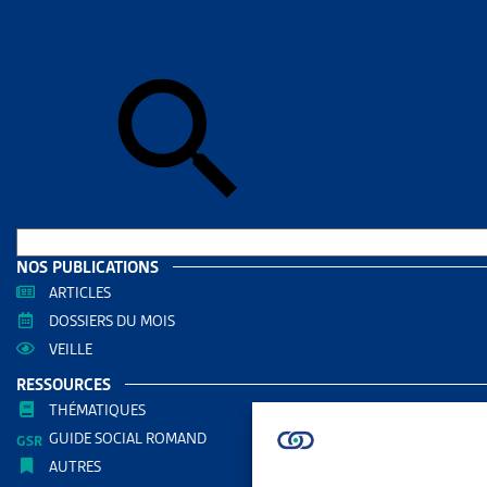
Accueil
>
Act
ACTUAL
COMP
SANTÉ
L’EN
PARTAGER
NOS PUBLICATIONS
ARTICLES
DOSSIERS DU MOIS
Pour sa jou
VEILLE
précarité ».
RESSOURCES
Comment fon
THÉMATIQUES
atteintes da
GUIDE SOCIAL ROMAND
AUTRES
situations ?