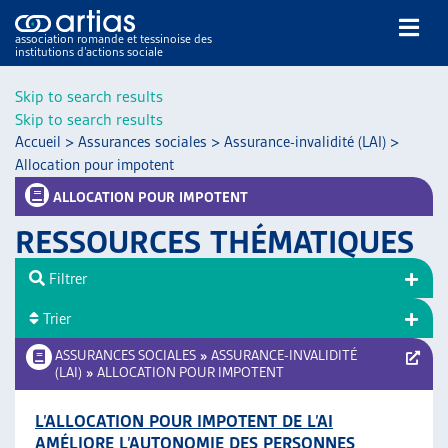
association romande et tessinoise des
institutions d’actions sociale
Rechercher
Skip to search results
Skip to search results
Accueil
>
Assurances sociales
>
Assurance-invalidité (LAI)
>
Allocation pour impotent
ALLOCATION POUR IMPOTENT
RESSOURCES THÉMATIQUES
NOS PUBLICATIONS
ARTICLES
Filtrer
DOSSIERS DU MOIS
Trier
VEILLE
ASSURANCES SOCIALES
»
ASSURANCE-INVALIDITÉ
RESSOURCES
(LAI)
»
ALLOCATION POUR IMPOTENT
THÉMATIQUES
GUIDE SOCIAL ROMAND
L’ALLOCATION POUR IMPOTENT DE L’AI
AUTRES
AMÉLIORE L’AUTONOMIE DES PERSONNES