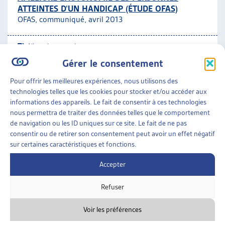
ATTEINTES D’UN HANDICAP (ÉTUDE OFAS)
ARTIAS
OFAS, communiqué, avril 2013
L’ASSOCIATION
PROJETS ET ACTIVITÉS
Allocation pour impotent
JOURNÉES D’AUTOMNE
Gérer le consentement
ASSURANCES SOCIALES
»
ASSURANCE-INVALIDITÉ
Pour offrir les meilleures expériences, nous utilisons des
(LAI)
»
ALLOCATION POUR IMPOTENT
technologies telles que les cookies pour stocker et/ou accéder aux
informations des appareils. Le fait de consentir à ces technologies
BÉNÉFICIAIRES D’UNE ALLOCATION POUR
nous permettra de traiter des données telles que le comportement
IMPOTENT DE L’AI: REMBOURSEMENT DE L’AIDE,
de navigation ou les ID uniques sur ce site. Le fait de ne pas
DES SOINS ET DES TÂCHES D’ASSISTANCE PAR
consentir ou de retirer son consentement peut avoir un effet négatif
LES PRESTATIONS COMPLÉMENTAIRES
sur certaines caractéristiques et fonctions.
OFAS, rapport de recherche, juil. 2008
Accepter
Allocation pour impotent
Refuser
Voir les préférences