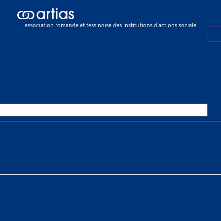
ch results
ch results
association romande et tessinoise des institutions d’actions sociale
urances sociales
>
Assurance-invalidité (LAI)
>
Allocation pour impot
ATION POUR IMPOTENT
OURCES THÉMATIQUES
HE