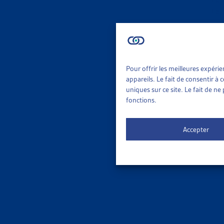
Le 
ORDRE DE
Pour offrir les meilleures expéri
appareils. Le fait de consentir à
uniques sur ce site. Le fait de n
fonctions.
Accepter
3 results