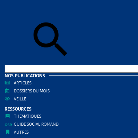
Skip to sear
Skip to sear
Accueil
>
Ass
ALLOC
RESS
Filtrer
RECHERC
NOS PUBLICATIONS
ARTICLES
DOSSIERS DU MOIS
VEILLE
RESSOURCES
THÉMATIQUES
GUIDE SOCIAL ROMAND
AUTRES
THÈMES