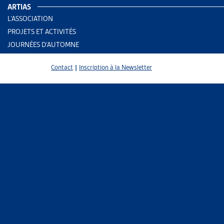
ARTIAS
L’ASSOCIATION
PROJETS ET ACTIVITÉS
JOURNÉES D’AUTOMNE
Contact
|
Inscription à la Newsletter
2 results
Ass
Ass
Trier
Per
Le 