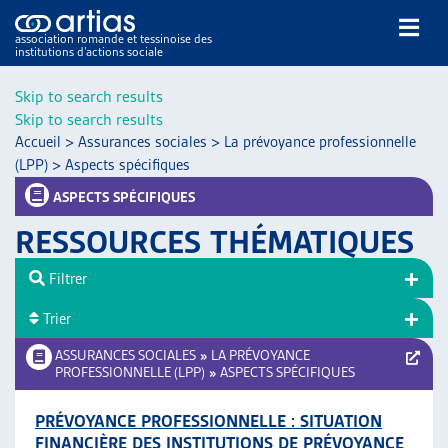
association romande et tessinoise des
institutions d’actions sociale
Rechercher
Skip to search results
Skip to search results
Accueil
>
Assurances sociales
>
La prévoyance professionnelle
(LPP)
>
Aspects spécifiques
ASPECTS SPÉCIFIQUES
RESSOURCES THÉMATIQUES
NOS PUBLICATIONS
ARTICLES
Filtrer
DOSSIERS DU MOIS
Trier
VEILLE
ASSURANCES SOCIALES
»
LA PRÉVOYANCE
RESSOURCES
PROFESSIONNELLE (LPP)
»
ASPECTS SPÉCIFIQUES
THÉMATIQUES
GUIDE SOCIAL ROMAND
PRÉVOYANCE PROFESSIONNELLE : SITUATION
AUTRES
FINANCIÈRE DES INSTITUTIONS DE PRÉVOYANCE