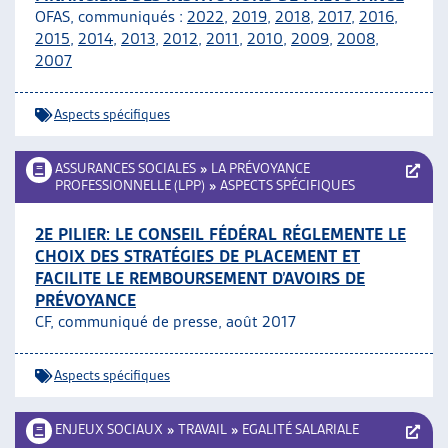
OFAS, communiqués :
2022
,
2019
,
2018
,
2017
,
2016
,
ARTIAS
2015
,
2014
,
2013
,
2012
,
2011
,
2010
,
2009
,
2008
,
L’ASSOCIATION
2007
PROJETS ET ACTIVITÉS
JOURNÉES D’AUTOMNE
Aspects spécifiques
ASSURANCES SOCIALES
»
LA PRÉVOYANCE
PROFESSIONNELLE (LPP)
»
ASPECTS SPÉCIFIQUES
2E PILIER: LE CONSEIL FÉDÉRAL RÉGLEMENTE LE
CHOIX DES STRATÉGIES DE PLACEMENT ET
FACILITE LE REMBOURSEMENT D’AVOIRS DE
PRÉVOYANCE
CF, communiqué de presse, août 2017
Aspects spécifiques
ENJEUX SOCIAUX
»
TRAVAIL
»
EGALITÉ SALARIALE