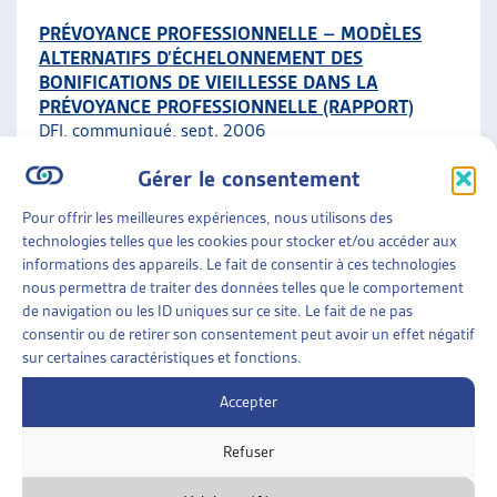
PRÉVOYANCE PROFESSIONNELLE – MODÈLES
ALTERNATIFS D’ÉCHELONNEMENT DES
BONIFICATIONS DE VIEILLESSE DANS LA
PRÉVOYANCE PROFESSIONNELLE (RAPPORT)
DFI, communiqué, sept. 2006
Gérer le consentement
Aspects spécifiques
Pour offrir les meilleures expériences, nous utilisons des
technologies telles que les cookies pour stocker et/ou accéder aux
ASSURANCES SOCIALES
»
LA PRÉVOYANCE
informations des appareils. Le fait de consentir à ces technologies
PROFESSIONNELLE (LPP)
»
ASPECTS SPÉCIFIQUES
nous permettra de traiter des données telles que le comportement
de navigation ou les ID uniques sur ce site. Le fait de ne pas
LE CONSEIL FÉDÉRAL S’EXPRIME CONTRE LE
consentir ou de retirer son consentement peut avoir un effet négatif
LIBRE CHOIX DE LA CAISSE DE PENSIONS
sur certaines caractéristiques et fonctions.
DFI, communiqué, mars 2006
Accepter
Aspects spécifiques
Refuser