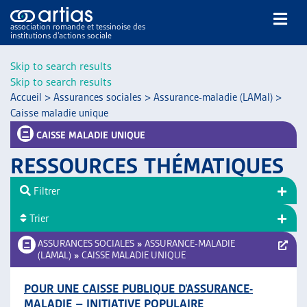
association romande et tessinoise des
institutions d’actions sociale
Rechercher
Skip to search results
Skip to search results
Accueil
>
Assurances sociales
>
Assurance-maladie (LAMal)
>
Caisse maladie unique
CAISSE MALADIE UNIQUE
RESSOURCES THÉMATIQUES
NOS PUBLICATIONS
ARTICLES
Filtrer
DOSSIERS DU MOIS
Trier
VEILLE
ASSURANCES SOCIALES
»
ASSURANCE-MALADIE
RESSOURCES
(LAMAL)
»
CAISSE MALADIE UNIQUE
THÉMATIQUES
GUIDE SOCIAL ROMAND
POUR UNE CAISSE PUBLIQUE D’ASSURANCE-
AUTRES
MALADIE – INITIATIVE POPULAIRE