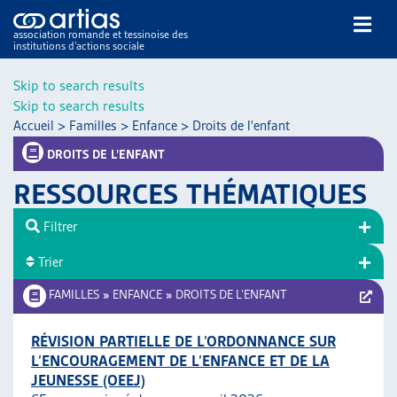
association romande et tessinoise des
institutions d’actions sociale
Rechercher
Skip to search results
Skip to search results
Accueil
>
Familles
>
Enfance
>
Droits de l'enfant
DROITS DE L’ENFANT
RESSOURCES THÉMATIQUES
NOS PUBLICATIONS
Filtrer
ARTICLES
Trier
DOSSIERS DU MOIS
VEILLE
FAMILLES
»
ENFANCE
»
DROITS DE L’ENFANT
RESSOURCES
THÉMATIQUES
RÉVISION PARTIELLE DE L’ORDONNANCE SUR
L’ENCOURAGEMENT DE L’ENFANCE ET DE LA
GUIDE SOCIAL ROMAND
JEUNESSE (OEEJ)
AUTRES