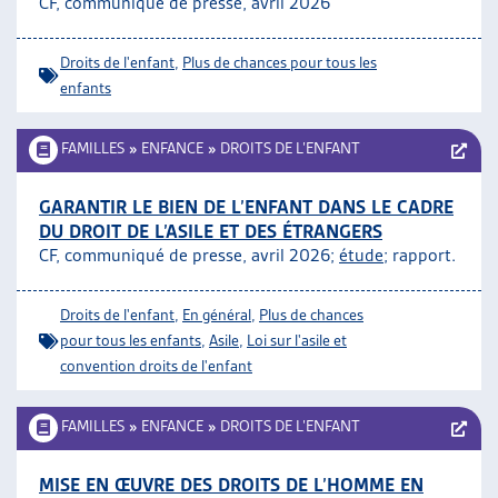
CF, communiqué de presse, avril 2026
ARTIAS
L’ASSOCIATION
Droits de l'enfant
,
Plus de chances pour tous les
PROJETS ET ACTIVITÉS
enfants
JOURNÉES D’AUTOMNE
FAMILLES
»
ENFANCE
»
DROITS DE L’ENFANT
GARANTIR LE BIEN DE L’ENFANT DANS LE CADRE
DU DROIT DE L’ASILE ET DES ÉTRANGERS
CF, communiqué de presse, avril 2026;
étude
; rapport.
Droits de l'enfant
,
En général
,
Plus de chances
pour tous les enfants
,
Asile
,
Loi sur l'asile et
convention droits de l'enfant
FAMILLES
»
ENFANCE
»
DROITS DE L’ENFANT
MISE EN ŒUVRE DES DROITS DE L’HOMME EN