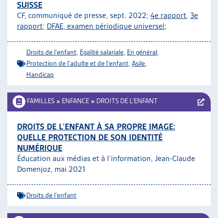
SUISSE
CF, communiqué de presse, sept. 2022;
4e rapport
,
3e
rapport
;
DFAE, examen périodique universel
;
Droits de l'enfant
,
Egalité salariale
,
En général
,
Protection de l'adulte et de l'enfant
,
Asile
,
Handicap
FAMILLES
»
ENFANCE
»
DROITS DE L’ENFANT
DROITS DE L’ENFANT À SA PROPRE IMAGE:
QUELLE PROTECTION DE SON IDENTITÉ
NUMÉRIQUE
Éducation aux médias et à l’information, Jean-Claude
Domenjoz, mai 2021
Droits de l'enfant