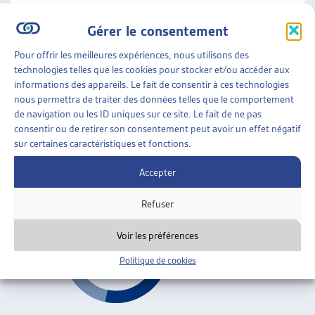
Droits de l'enfant
Gérer le consentement
Pour offrir les meilleures expériences, nous utilisons des
FAMILLES
»
ENFANCE
»
DROITS DE L’ENFANT
technologies telles que les cookies pour stocker et/ou accéder aux
informations des appareils. Le fait de consentir à ces technologies
LE PROFESSIONNEL, LES PARENTS ET L’ENFANT,
nous permettra de traiter des données telles que le comportement
FACE AU REMUE-MÉNAGE DE LA SÉPARATION
de navigation ou les ID uniques sur ce site. Le fait de ne pas
CONJUGALE
consentir ou de retirer son consentement peut avoir un effet négatif
sur certaines caractéristiques et fonctions.
Genviève Monnoye, sept. 2005
Accepter
Droits de l'enfant
Refuser
Voir les préférences
Politique de cookies