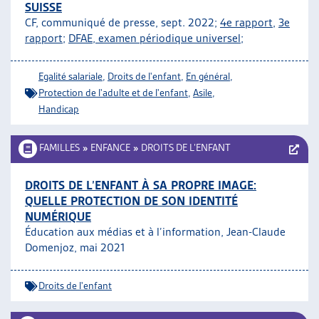
SUISSE
CF, communiqué de presse, sept. 2022;
4e rapport
,
3e
rapport
;
DFAE, examen périodique universel
;
Egalité salariale
,
Droits de l'enfant
,
En général
,
Protection de l'adulte et de l'enfant
,
Asile
,
Handicap
FAMILLES
»
ENFANCE
»
DROITS DE L’ENFANT
DROITS DE L’ENFANT À SA PROPRE IMAGE:
QUELLE PROTECTION DE SON IDENTITÉ
NUMÉRIQUE
Éducation aux médias et à l’information, Jean-Claude
Domenjoz, mai 2021
Droits de l'enfant