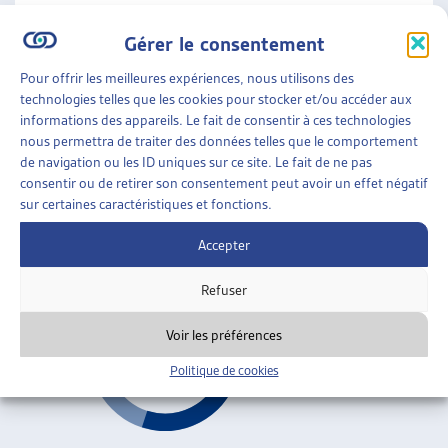
Droits de l'enfant
Gérer le consentement
Pour offrir les meilleures expériences, nous utilisons des
FAMILLES
»
ENFANCE
»
DROITS DE L’ENFANT
technologies telles que les cookies pour stocker et/ou accéder aux
informations des appareils. Le fait de consentir à ces technologies
LE PROFESSIONNEL, LES PARENTS ET L’ENFANT,
nous permettra de traiter des données telles que le comportement
FACE AU REMUE-MÉNAGE DE LA SÉPARATION
de navigation ou les ID uniques sur ce site. Le fait de ne pas
CONJUGALE
consentir ou de retirer son consentement peut avoir un effet négatif
sur certaines caractéristiques et fonctions.
Genviève Monnoye, sept. 2005
Accepter
Droits de l'enfant
Refuser
Voir les préférences
Politique de cookies