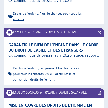
CF, communiqué de presse, avril 2026
ARTIAS
L’ASSOCIATION
Droits de l'enfant
,
Plus de chances pour tous les
PROJETS ET ACTIVITÉS
enfants
JOURNÉES D’AUTOMNE
FAMILLES
»
ENFANCE
»
DROITS DE L’ENFANT
GARANTIR LE BIEN DE L’ENFANT DANS LE CADRE
DU DROIT DE L’ASILE ET DES ÉTRANGERS
CF, communiqué de presse, avril 2026;
étude
; rapport.
Droits de l'enfant
,
En général
,
Plus de chances
pour tous les enfants
,
Asile
,
Loi sur l'asile et
convention droits de l'enfant
ENJEUX SOCIAUX
»
TRAVAIL
»
EGALITÉ SALARIALE
MISE EN ŒUVRE DES DROITS DE L’HOMME EN