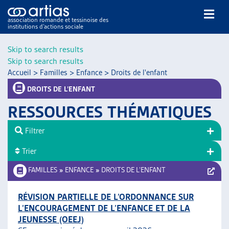
association romande et tessinoise des
institutions d’actions sociale
Rechercher
Skip to search results
Skip to search results
Accueil
>
Familles
>
Enfance
>
Droits de l'enfant
DROITS DE L’ENFANT
RESSOURCES THÉMATIQUES
NOS PUBLICATIONS
Filtrer
ARTICLES
Trier
DOSSIERS DU MOIS
VEILLE
FAMILLES
»
ENFANCE
»
DROITS DE L’ENFANT
RESSOURCES
THÉMATIQUES
RÉVISION PARTIELLE DE L’ORDONNANCE SUR
L’ENCOURAGEMENT DE L’ENFANCE ET DE LA
GUIDE SOCIAL ROMAND
JEUNESSE (OEEJ)
AUTRES