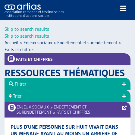
association romande et tessinoise des
institutions d’actions sociale
Rechercher
Skip to search results
Skip to search results
Accueil
>
Enjeux sociaux
>
Endettement et surendettement
>
Faits et chiffres
FAITS ET CHIFFRES
RESSOURCES THÉMATIQUES
NOS PUBLICATIONS
ARTICLES
Filtrer
DOSSIERS DU MOIS
Trier
VEILLE
ENJEUX SOCIAUX
»
ENDETTEMENT ET
RESSOURCES
SURENDETTEMENT
»
FAITS ET CHIFFRES
THÉMATIQUES
GUIDE SOCIAL ROMAND
PLUS D’UNE PERSONNE SUR HUIT VIVAIT DANS
AUTRES
UN MÉNAGE AYANT AU MOINS UN ARRIÉRÉ DE