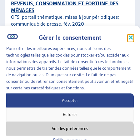
REVENUS, CONSOMMATION ET FORTUNE DES
MÉNAGES
OFS, portail thématique, mises à jour périodiques;
communiqué de presse
, fév. 2020
Gérer le consentement
Faits et chiffres
Pour offrir les meilleures expériences, nous utilisons des
technologies telles que les cookies pour stocker et/ou accéder aux
ENJEUX SOCIAUX
»
ENDETTEMENT ET
informations des appareils. Le fait de consentir à ces technologies
SURENDETTEMENT
»
FAITS ET CHIFFRES
nous permettra de traiter des données telles que le comportement
de navigation ou les ID uniques sur ce site. Le fait de ne pas
ENDETTEMENT DES MÉNAGES PRIVÉS ET
consentir ou de retirer son consentement peut avoir un effet négatif
RAPPORT À L’ARGENT
sur certaines caractéristiques et fonctions.
OFS, données à jour
Accepter
Faits et chiffres
Refuser
Voir les préférences
Politique de cookies