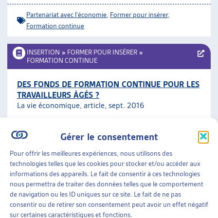
Partenariat avec l'économie
,
Former pour insérer
,
Formation continue
INSERTION
»
FORMER POUR INSÉRER
»
FORMATION CONTINUE
DES FONDS DE FORMATION CONTINUE POUR LES
TRAVAILLEURS ÂGÉS ?
La vie économique, article, sept. 2016
Formation continue
,
50 ans et plus
Gérer le consentement
Pour offrir les meilleures expériences, nous utilisons des
INSERTION
»
FORMER POUR INSÉRER
technologies telles que les cookies pour stocker et/ou accéder aux
informations des appareils. Le fait de consentir à ces technologies
LA LOI SUR LA FORMATION CONTINUE: UNE
nous permettra de traiter des données telles que le comportement
CHANCE ET UN ENJEU MAJEUR POUR ATTEINDRE
de navigation ou les ID uniques sur ce site. Le fait de ne pas
UNE MEILLEURE ÉGALITÉ DES CHANCES
consentir ou de retirer son consentement peut avoir un effet négatif
sur certaines caractéristiques et fonctions.
Josiane Aubert, dossier du mois, janv. 2012