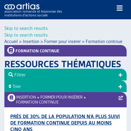
association romande et tessinoise des
institutions d’actions sociale
Rechercher
Skip to search results
Skip to search results
Accueil
>
Insertion
>
Former pour insérer
>
Formation continue
FORMATION CONTINUE
RESSOURCES THÉMATIQUES
NOS PUBLICATIONS
Filtrer
ARTICLES
Trier
DOSSIERS DU MOIS
VEILLE
INSERTION
»
FORMER POUR INSÉRER
»
FORMATION CONTINUE
RESSOURCES
THÉMATIQUES
PRÈS DE 30% DE LA POPULATION N’A PLUS SUIVI
GUIDE SOCIAL ROMAND
DE FORMATION CONTINUE DEPUIS AU MOINS
AUTRES
CINQ ANS