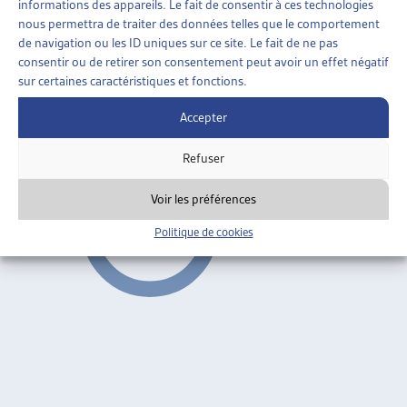
informations des appareils. Le fait de consentir à ces technologies
ENJEUX SOCIAUX
»
ENDETTEMENT ET
nous permettra de traiter des données telles que le comportement
SURENDETTEMENT
»
GÉNÉRALITÉS
de navigation ou les ID uniques sur ce site. Le fait de ne pas
consentir ou de retirer son consentement peut avoir un effet négatif
DÉSENDETTER POUR POUVOIR INSÉRER
sur certaines caractéristiques et fonctions.
Daniel Monnin, journée d’automne 2010
Accepter
Généralités
ARTIAS
Refuser
Voir les préférences
Politique de cookies