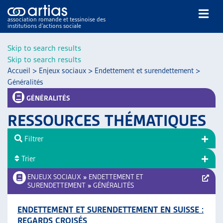
association romande et tessinoise des
institutions d’actions sociale
Rechercher
Skip to search results
Skip to search results
Accueil
>
Enjeux sociaux
>
Endettement et surendettement
>
Généralités
GÉNÉRALITÉS
RESSOURCES THÉMATIQUES
NOS PUBLICATIONS
ARTICLES
Filtrer
DOSSIERS DU MOIS
Trier
VEILLE
ENJEUX SOCIAUX
»
ENDETTEMENT ET
RESSOURCES
SURENDETTEMENT
»
GÉNÉRALITÉS
THÉMATIQUES
GUIDE SOCIAL ROMAND
ENDETTEMENT ET SURENDETTEMENT EN SUISSE :
AUTRES
REGARDS CROISÉS