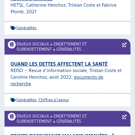
HETSL, Catherine Henchoz, Tristan Coste et Fabrice
ARTIAS
Plomb, 2021
L’ASSOCIATION
PROJETS ET ACTIVITÉS
Généralités
JOURNÉES D’AUTOMNE
ENJEUX SOCIAUX
»
ENDETTEMENT ET
SURENDETTEMENT
»
GÉNÉRALITÉS
QUAND LES DETTES AFFECTENT LA SANTÉ
REISO – Revue d’information sociale,
Tristan Coste et
Caroline Henchoz
, août 2022;
documents de
recherche
Généralités
,
Chiffres à l'appui
ENJEUX SOCIAUX
»
ENDETTEMENT ET
SURENDETTEMENT
»
GÉNÉRALITÉS