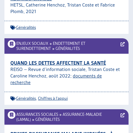
HETSL, Catherine Henchoz, Tristan Coste et Fabrice
ARTIAS
Plomb, 2021
L’ASSOCIATION
PROJETS ET ACTIVITÉS
Généralités
JOURNÉES D’AUTOMNE
ENJEUX SOCIAUX
»
ENDETTEMENT ET
SURENDETTEMENT
»
GÉNÉRALITÉS
QUAND LES DETTES AFFECTENT LA SANTÉ
REISO – Revue d’information sociale,
Tristan Coste et
Caroline Henchoz
, août 2022;
documents de
recherche
Généralités
,
Chiffres à l'appui
ASSURANCES SOCIALES
»
ASSURANCE-MALADIE
(LAMAL)
»
GÉNÉRALITÉS