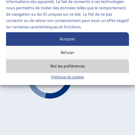
informations des appareils. Le fait de consentir à ces technologies
ENJEUX SOCIAUX
»
ENDETTEMENT ET
nous permettra de traiter des données telles que le comportement
SURENDETTEMENT
»
GÉNÉRALITÉS
de navigation ou les ID uniques sur ce site. Le fait de ne pas
consentir ou de retirer son consentement peut avoir un effet négatif
DÉSENDETTER POUR POUVOIR INSÉRER
sur certaines caractéristiques et fonctions.
Daniel Monnin, journée d’automne 2010
Accepter
Généralités
ARTIAS
Refuser
Voir les préférences
Politique de cookies