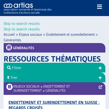
association romande et tessinoise des
institutions d’actions sociale
Rechercher
Skip to search results
Skip to search results
Accueil
>
Enjeux sociaux
>
Endettement et surendettement
>
Généralités
GÉNÉRALITÉS
RESSOURCES THÉMATIQUES
NOS PUBLICATIONS
ARTICLES
Filtrer
DOSSIERS DU MOIS
Trier
VEILLE
ENJEUX SOCIAUX
»
ENDETTEMENT ET
RESSOURCES
SURENDETTEMENT
»
GÉNÉRALITÉS
THÉMATIQUES
GUIDE SOCIAL ROMAND
ENDETTEMENT ET SURENDETTEMENT EN SUISSE :
AUTRES
REGARDS CROISÉS