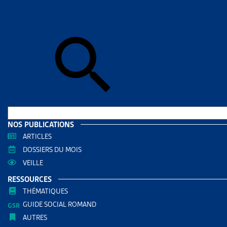
Skip to sear
Skip to sear
Accueil
>
Aid
GENÈV
RESS
Filtrer
RECHERC
NOS PUBLICATIONS
ARTICLES
DOSSIERS DU MOIS
VEILLE
RESSOURCES
THÉMATIQUES
GUIDE SOCIAL ROMAND
AUTRES
THÈMES