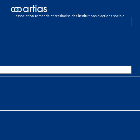
ch results
ch results
association romande et tessinoise des institutions d’actions sociale
e sociale
>
Rapports sociaux cantonaux
>
Genève
E
OURCES THÉMATIQUES
HE