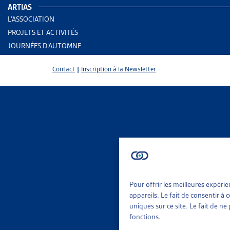
ARTIAS
L’ASSOCIATION
PROJETS ET ACTIVITÉS
JOURNÉES D’AUTOMNE
Contact
|
Inscription à la Newsletter
Pour offrir les meilleures expéri
2 results
Aid
appareils. Le fait de consentir à
Rap
uniques sur ce site. Le fait de n
fonctions.
Trier
Per
Le 