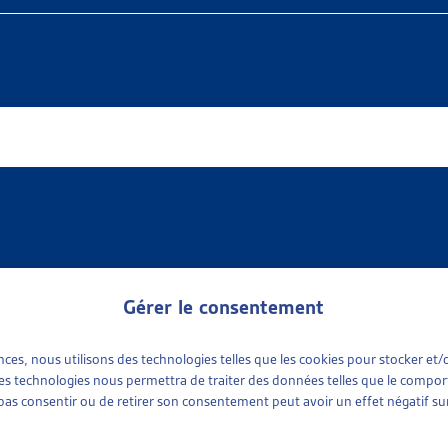
Gérer le consentement
ences, nous utilisons des technologies telles que les cookies pour stocker e
 available
e sociale
(1)
 ces technologies nous permettra de traiter des données telles que le compo
ports sociaux cantonaux
(1)
e pas consentir ou de retirer son consentement peut avoir un effet négatif sur
tinence
plus récent