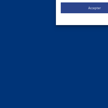
Le 
ORDRE DE
Accepter
3 results