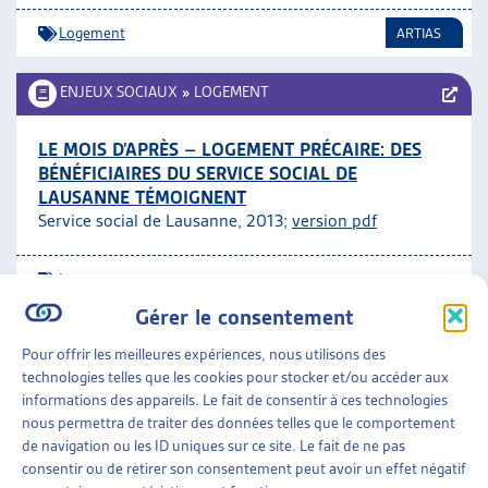
Logement
ARTIAS
ENJEUX SOCIAUX
»
LOGEMENT
LE MOIS D’APRÈS – LOGEMENT PRÉCAIRE: DES
BÉNÉFICIAIRES DU SERVICE SOCIAL DE
LAUSANNE TÉMOIGNENT
Service social de Lausanne, 2013;
version pdf
Logement
Gérer le consentement
ENJEUX SOCIAUX
»
LOGEMENT
Pour offrir les meilleures expériences, nous utilisons des
technologies telles que les cookies pour stocker et/ou accéder aux
LA COOPÉRATIVE D’HABITATION COMME
informations des appareils. Le fait de consentir à ces technologies
RÉPONSE À LA CRISE DU LOGEMENT?
nous permettra de traiter des données telles que le comportement
Pascal Magnin, dossier du mois, déc. 2012
de navigation ou les ID uniques sur ce site. Le fait de ne pas
consentir ou de retirer son consentement peut avoir un effet négatif