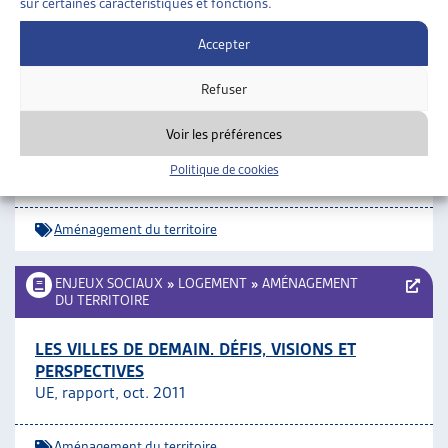
sur certaines caractéristiques et fonctions.
Logement
ARTIAS
Accepter
ENJEUX SOCIAUX
»
LOGEMENT
»
AMÉNAGEMENT
DU TERRITOIRE
Refuser
LES ENFANTS: RÉVÉLATEURS DE NOS RAPPORTS
Voir les préférences
AUX ESPACES PUBLICS
Politique de cookies
Métropolitiques, juin 2012
Aménagement du territoire
ENJEUX SOCIAUX
»
LOGEMENT
»
AMÉNAGEMENT
DU TERRITOIRE
LES VILLES DE DEMAIN. DÉFIS, VISIONS ET
PERSPECTIVES
UE, rapport, oct. 2011
Aménagement du territoire