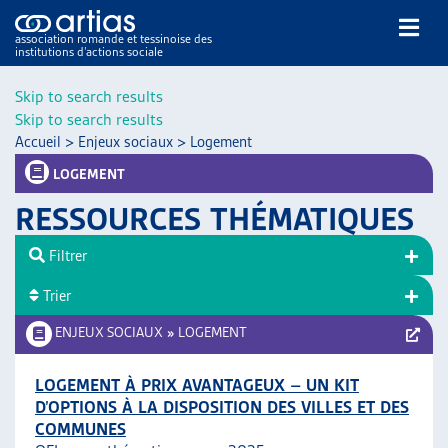
association romande et tessinoise des
institutions d’actions sociale
Rechercher
Skip to search results
Skip to search results
Accueil
>
Enjeux sociaux
>
Logement
LOGEMENT
RESSOURCES THÉMATIQUES
NOS PUBLICATIONS
Filtrer
ARTICLES
Trier
DOSSIERS DU MOIS
VEILLE
ENJEUX SOCIAUX
»
LOGEMENT
RESSOURCES
THÉMATIQUES
LOGEMENT À PRIX AVANTAGEUX – UN KIT
D’OPTIONS À LA DISPOSITION DES VILLES ET DES
GUIDE SOCIAL ROMAND
COMMUNES
AUTRES