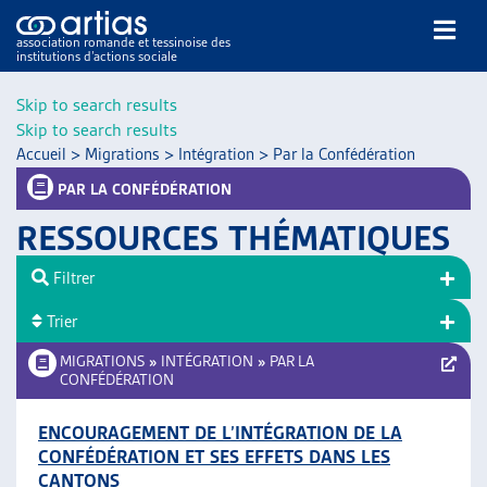
association romande et tessinoise des
institutions d’actions sociale
Rechercher
Skip to search results
Skip to search results
Accueil
>
Migrations
>
Intégration
>
Par la Confédération
PAR LA CONFÉDÉRATION
RESSOURCES THÉMATIQUES
NOS PUBLICATIONS
Filtrer
ARTICLES
Trier
DOSSIERS DU MOIS
VEILLE
MIGRATIONS
»
INTÉGRATION
»
PAR LA
CONFÉDÉRATION
RESSOURCES
THÉMATIQUES
ENCOURAGEMENT DE L’INTÉGRATION DE LA
GUIDE SOCIAL ROMAND
CONFÉDÉRATION ET SES EFFETS DANS LES
AUTRES
CANTONS