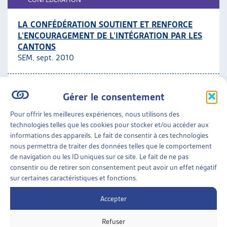
LA CONFÉDÉRATION SOUTIENT ET RENFORCE
L’ENCOURAGEMENT DE L’INTÉGRATION PAR LES
CANTONS
SEM, sept. 2010
Par la Confédération
Gérer le consentement
MIGRATIONS
»
INTÉGRATION
»
PAR LA
Pour offrir les meilleures expériences, nous utilisons des
CONFÉDÉRATION
technologies telles que les cookies pour stocker et/ou accéder aux
informations des appareils. Le fait de consentir à ces technologies
LE CONSEIL FÉDÉRAL CONCRÉTISE SON
nous permettra de traiter des données telles que le comportement
ENGAGEMENT CONTRE LA DISCRIMINATION
de navigation ou les ID uniques sur ce site. Le fait de ne pas
Rapport sur l’évolution de la politique d’intégration de
consentir ou de retirer son consentement peut avoir un effet négatif
sur certaines caractéristiques et fonctions.
la Confédération, DFI, avril 2010
Accepter
Par la Confédération
Refuser