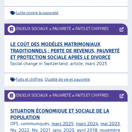
Lutte contre la pauvreté
ENJEUX SOCIAUX
»
PAUVRETÉ
»
FAITS ET CHIFFRES
LE COÛT DES MODÈLES MATRIMONIAUX
TRADITIONNELS : PERTE DE REVENUS, PAUVRETÉ
ET PROTECTION SOCIALE APRÈS LE DIVORCE
Social change in Switzerland, article, mars 2025
Faits et chiffres
,
Qualité de vie et pauvreté
ENJEUX SOCIAUX
»
PAUVRETÉ
»
FAITS ET CHIFFRES
SITUATION ÉCONOMIQUE ET SOCIALE DE LA
POPULATION
OFS, communiqués,
mars 2025
,
mars 2024
,
mai 2023
,
fév. 2022
,
fév. 2021
,
janv. 2020
,
avril 2018
,
novembre