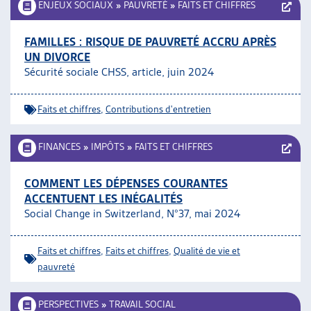
ENJEUX SOCIAUX
»
PAUVRETÉ
»
FAITS ET CHIFFRES
FAMILLES : RISQUE DE PAUVRETÉ ACCRU APRÈS
UN DIVORCE
Sécurité sociale CHSS, article, juin 2024
Faits et chiffres
,
Contributions d'entretien
FINANCES
»
IMPÔTS
»
FAITS ET CHIFFRES
COMMENT LES DÉPENSES COURANTES
ACCENTUENT LES INÉGALITÉS
Social Change in Switzerland, N°37, mai 2024
Faits et chiffres
,
Faits et chiffres
,
Qualité de vie et
pauvreté
PERSPECTIVES
»
TRAVAIL SOCIAL