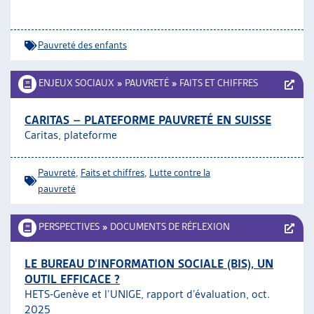
Pauvreté des enfants
ENJEUX SOCIAUX
»
PAUVRETÉ
»
FAITS ET CHIFFRES
CARITAS – PLATEFORME PAUVRETÉ EN SUISSE
Caritas, plateforme
Pauvreté
,
Faits et chiffres
,
Lutte contre la
pauvreté
PERSPECTIVES
»
DOCUMENTS DE RÉFLEXION
LE BUREAU D’INFORMATION SOCIALE (BIS), UN
OUTIL EFFICACE ?
HETS-Genève et l’UNIGE, rapport d’évaluation, oct.
2025