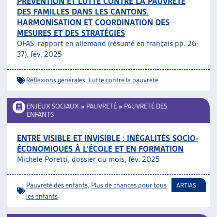
PRÉVENTION ET LUTTE CONTRE LA PAUVRETÉ
DES FAMILLES DANS LES CANTONS.
HARMONISATION ET COORDINATION DES
MESURES ET DES STRATÉGIES
OFAS, rapport en allemand (résumé en français pp. 26-
37), fév. 2025
Réflexions générales
,
Lutte contre la pauvreté
ENJEUX SOCIAUX
»
PAUVRETÉ
»
PAUVRETÉ DES
ENFANTS
ENTRE VISIBLE ET INVISIBLE : INÉGALITÉS SOCIO-
ÉCONOMIQUES À L’ÉCOLE ET EN FORMATION
Michele Poretti, dossier du mois, fév. 2025
Pauvreté des enfants
,
Plus de chances pour tous
ARTIAS
les enfants