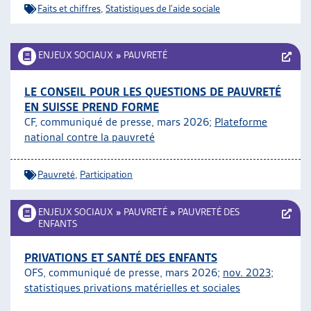
Faits et chiffres
,
Statistiques de l'aide sociale
ARTIAS
L’ASSOCIATION
PROJETS ET ACTIVITÉS
ENJEUX SOCIAUX
»
PAUVRETÉ
JOURNÉES D’AUTOMNE
LE CONSEIL POUR LES QUESTIONS DE PAUVRETÉ
EN SUISSE PREND FORME
CF, communiqué de presse, mars 2026;
Plateforme
national contre la pauvreté
Pauvreté
,
Participation
ENJEUX SOCIAUX
»
PAUVRETÉ
»
PAUVRETÉ DES
ENFANTS
PRIVATIONS ET SANTÉ DES ENFANTS
OFS, communiqué de presse, mars 2026;
nov. 2023
;
statistiques privations matérielles et sociales