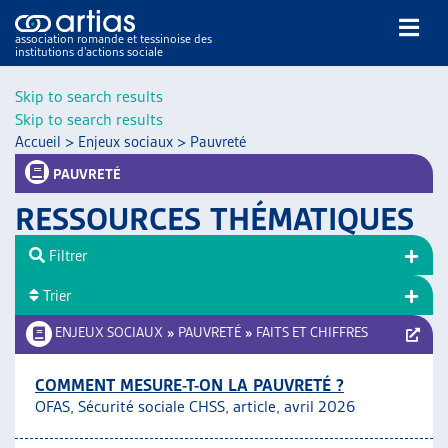
association romande et tessinoise des
institutions d’actions sociale
Rechercher
Skip to search results
Skip to search results
Accueil
>
Enjeux sociaux
>
Pauvreté
PAUVRETÉ
RESSOURCES THÉMATIQUES
NOS PUBLICATIONS
Filtrer
ARTICLES
Trier
DOSSIERS DU MOIS
VEILLE
ENJEUX SOCIAUX
»
PAUVRETÉ
»
FAITS ET CHIFFRES
RESSOURCES
THÉMATIQUES
COMMENT MESURE-T-ON LA PAUVRETÉ ?
OFAS, Sécurité sociale CHSS, article, avril 2026
GUIDE SOCIAL ROMAND
AUTRES