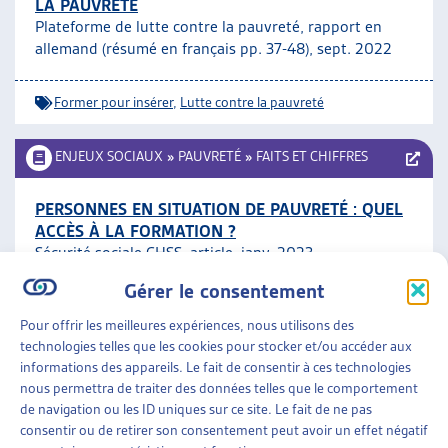
LA PAUVRETÉ
Plateforme de lutte contre la pauvreté, rapport en
allemand (résumé en français pp. 37-48), sept. 2022
Former pour insérer
,
Lutte contre la pauvreté
ENJEUX SOCIAUX
»
PAUVRETÉ
»
FAITS ET CHIFFRES
PERSONNES EN SITUATION DE PAUVRETÉ : QUEL
ACCÈS À LA FORMATION ?
Sécurité sociale CHSS, article, janv. 2023
Gérer le consentement
Faits et chiffres
,
Former pour insérer
Pour offrir les meilleures expériences, nous utilisons des
technologies telles que les cookies pour stocker et/ou accéder aux
ENJEUX SOCIAUX
»
PAUVRETÉ
»
QUALITÉ DE VIE
informations des appareils. Le fait de consentir à ces technologies
ET PAUVRETÉ
nous permettra de traiter des données telles que le comportement
de navigation ou les ID uniques sur ce site. Le fait de ne pas
VIVRE DANS LA PRÉCARITÉ – TÉMOIGNAGES
consentir ou de retirer son consentement peut avoir un effet négatif
CSP Vaud, dossier, déc. 2022