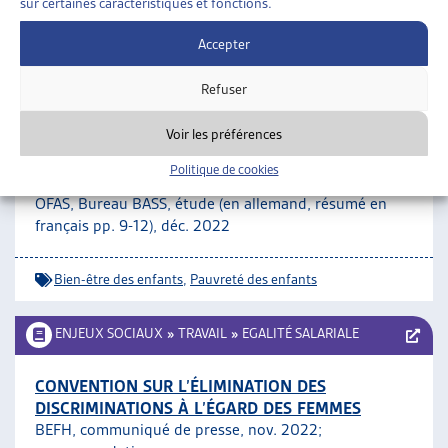
sur certaines caractéristiques et fonctions.
Accepter
Qualité de vie et pauvreté
Refuser
FAMILLES
»
ENFANCE
»
BIEN-ÊTRE DES ENFANTS
Voir les préférences
STRATÉGIES ET MESURES CANTONALES DE LUTTE
Politique de cookies
CONTRE LA PAUVRETÉ DES ENFANTS
OFAS, Bureau BASS, étude (en allemand, résumé en
français pp. 9-12), déc. 2022
Bien-être des enfants
,
Pauvreté des enfants
ENJEUX SOCIAUX
»
TRAVAIL
»
EGALITÉ SALARIALE
CONVENTION SUR L’ÉLIMINATION DES
DISCRIMINATIONS À L’ÉGARD DES FEMMES
BEFH, communiqué de presse, nov. 2022;