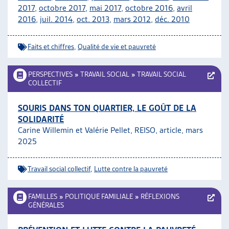
2017
,
octobre 2017
,
mai 2017
,
octobre 2016
,
avril
2016
,
juil. 2014
,
oct. 2013
,
mars 2012
,
déc. 2010
Faits et chiffres
,
Qualité de vie et pauvreté
PERSPECTIVES
»
TRAVAIL SOCIAL
»
TRAVAIL SOCIAL
COLLECTIF
SOURIS DANS TON QUARTIER, LE GOÛT DE LA
SOLIDARITÉ
Carine Willemin et Valérie Pellet, REISO, article, mars
2025
Travail social collectif
,
Lutte contre la pauvreté
FAMILLES
»
POLITIQUE FAMILIALE
»
RÉFLEXIONS
GÉNÉRALES