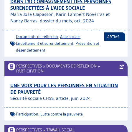
DANS L’ACCOMPAGNEMENT DES PERSONNES
SURENDETTÉES À L’AIDE SOCIALE
Maria José Clapasson, Karin Lambert Noverraz et
Nancy Barras, dossier du mois, oct. 2024
Documents de réflexion
,
Aide sociale
,
ARTIAS
Endettement et surendettement
,
Prévention et
désendettement
PERSPECTIVES
»
DOCUMENTS DE RÉFLEXION
»
PARTICIPATION
UNE VOIX POUR LES PERSONNES EN SITUATION
DE PAUVRETÉ
Sécurité sociale CHSS, article, juin 2024
Participation
,
Lutte contre la pauvreté
PERSPECTIVES
»
TRAVAIL SOCIAL