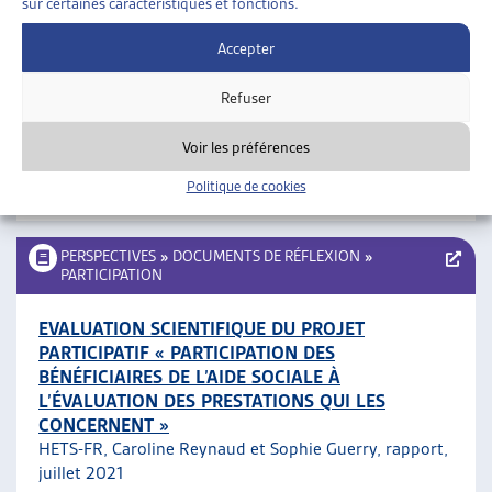
sur certaines caractéristiques et fonctions.
BASES ET ÉTAPES DE LA PARTICIPATION DES
Accepter
PERSONNES CONCERNÉES AUX MESURES DE
PRÉVENTION ET DE LUTTE CONTRE LA PAUVRETÉ
Refuser
Plateforme nationale contre la pauvreté, guide
pratique, juillet 2021
Voir les préférences
Politique de cookies
Participation
PERSPECTIVES
»
DOCUMENTS DE RÉFLEXION
»
PARTICIPATION
EVALUATION SCIENTIFIQUE DU PROJET
PARTICIPATIF « PARTICIPATION DES
BÉNÉFICIAIRES DE L’AIDE SOCIALE À
L’ÉVALUATION DES PRESTATIONS QUI LES
CONCERNENT »
HETS-FR, Caroline Reynaud et Sophie Guerry, rapport,
juillet 2021