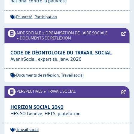
national contre la pauvreté
ARTIAS
L’ASSOCIATION
Pauvreté
,
Participation
PROJETS ET ACTIVITÉS
JOURNÉES D’AUTOMNE
AIDE SOCIALE
»
ORGANISATION DE L’AIDE SOCIALE
»
DOCUMENTS DE RÉFLEXION
CODE DE DÉONTOLOGIE DU TRAVAIL SOCIAL
AvenirSocial, expertise, janv. 2026
Documents de réflexion
,
Travail social
PERSPECTIVES
»
TRAVAIL SOCIAL
HORIZON SOCIAL 2040
HES-SO Genève, HETS, plateforme
Travail social