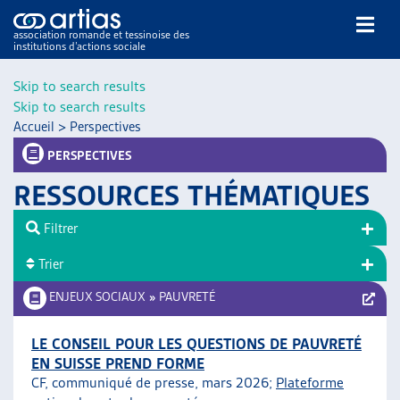
association romande et tessinoise des
institutions d’actions sociale
Rechercher
Skip to search results
Skip to search results
Accueil
>
Perspectives
PERSPECTIVES
RESSOURCES THÉMATIQUES
NOS PUBLICATIONS
Filtrer
ARTICLES
Trier
DOSSIERS DU MOIS
VEILLE
ENJEUX SOCIAUX
»
PAUVRETÉ
RESSOURCES
THÉMATIQUES
LE CONSEIL POUR LES QUESTIONS DE PAUVRETÉ
EN SUISSE PREND FORME
GUIDE SOCIAL ROMAND
CF, communiqué de presse, mars 2026;
Plateforme
AUTRES