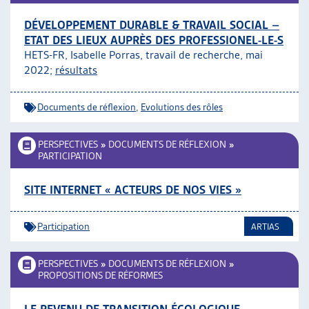
DÉVELOPPEMENT DURABLE & TRAVAIL SOCIAL –
ETAT DES LIEUX AUPRÈS DES PROFESSIONEL-LE-S
HETS-FR, Isabelle Porras, travail de recherche, mai
2022;
résultats
Documents de réflexion
,
Evolutions des rôles
PERSPECTIVES
»
DOCUMENTS DE RÉFLEXION
»
PARTICIPATION
SITE INTERNET « ACTEURS DE NOS VIES »
Participation
ARTIAS
PERSPECTIVES
»
DOCUMENTS DE RÉFLEXION
»
PROPOSITIONS DE RÉFORMES