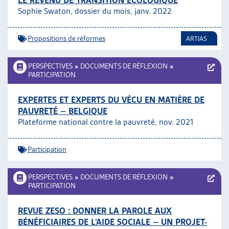
LE REVENU DE TRANSITION ÉCOLOGIQUE
Sophie Swaton, dossier du mois, janv. 2022
Propositions de réformes
ARTIAS
PERSPECTIVES
»
DOCUMENTS DE RÉFLEXION
»
PARTICIPATION
EXPERTES ET EXPERTS DU VÉCU EN MATIÈRE DE
PAUVRETÉ – BELGIQUE
Plateforme national contre la pauvreté, nov. 2021
Participation
PERSPECTIVES
»
DOCUMENTS DE RÉFLEXION
»
PARTICIPATION
REVUE ZESO : DONNER LA PAROLE AUX
BÉNÉFICIAIRES DE L’AIDE SOCIALE – UN PROJET-