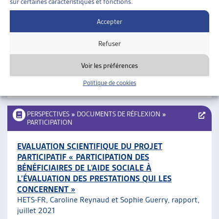
sur certaines caractéristiques et fonctions.
BASES ET ÉTAPES DE LA PARTICIPATION DES
Accepter
PERSONNES CONCERNÉES AUX MESURES DE
PRÉVENTION ET DE LUTTE CONTRE LA PAUVRETÉ
Refuser
Plateforme nationale contre la pauvreté, guide
pratique, juillet 2021
Voir les préférences
Politique de cookies
Participation
PERSPECTIVES
»
DOCUMENTS DE RÉFLEXION
»
PARTICIPATION
EVALUATION SCIENTIFIQUE DU PROJET
PARTICIPATIF « PARTICIPATION DES
BÉNÉFICIAIRES DE L’AIDE SOCIALE À
L’ÉVALUATION DES PRESTATIONS QUI LES
CONCERNENT »
HETS-FR, Caroline Reynaud et Sophie Guerry, rapport,
juillet 2021