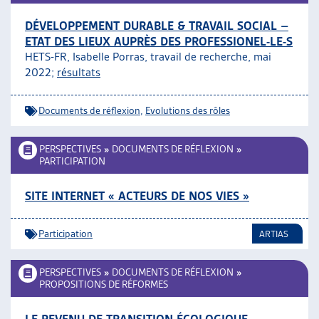
DÉVELOPPEMENT DURABLE & TRAVAIL SOCIAL –
ETAT DES LIEUX AUPRÈS DES PROFESSIONEL-LE-S
HETS-FR, Isabelle Porras, travail de recherche, mai
2022;
résultats
Documents de réflexion
,
Evolutions des rôles
PERSPECTIVES
»
DOCUMENTS DE RÉFLEXION
»
PARTICIPATION
SITE INTERNET « ACTEURS DE NOS VIES »
Participation
ARTIAS
PERSPECTIVES
»
DOCUMENTS DE RÉFLEXION
»
PROPOSITIONS DE RÉFORMES