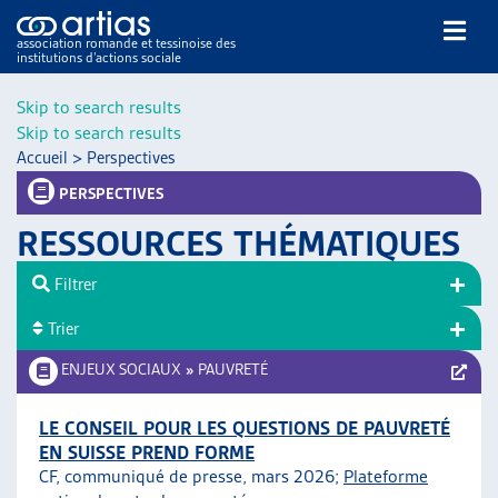
association romande et tessinoise des
institutions d’actions sociale
Rechercher
Skip to search results
Skip to search results
Accueil
>
Perspectives
PERSPECTIVES
RESSOURCES THÉMATIQUES
NOS PUBLICATIONS
Filtrer
ARTICLES
Trier
DOSSIERS DU MOIS
VEILLE
ENJEUX SOCIAUX
»
PAUVRETÉ
RESSOURCES
THÉMATIQUES
LE CONSEIL POUR LES QUESTIONS DE PAUVRETÉ
EN SUISSE PREND FORME
GUIDE SOCIAL ROMAND
CF, communiqué de presse, mars 2026;
Plateforme
AUTRES