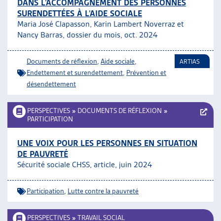
DANS L’ACCOMPAGNEMENT DES PERSONNES
SURENDETTÉES À L’AIDE SOCIALE
Maria José Clapasson, Karin Lambert Noverraz et
Nancy Barras, dossier du mois, oct. 2024
Documents de réflexion
,
Aide sociale
,
ARTIAS
Endettement et surendettement
,
Prévention et
désendettement
PERSPECTIVES
»
DOCUMENTS DE RÉFLEXION
»
PARTICIPATION
UNE VOIX POUR LES PERSONNES EN SITUATION
DE PAUVRETÉ
Sécurité sociale CHSS, article, juin 2024
Participation
,
Lutte contre la pauvreté
PERSPECTIVES
»
TRAVAIL SOCIAL