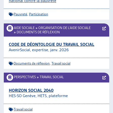
national contre la pauvreté
ARTIAS
L’ASSOCIATION
Pauvreté
,
Participation
PROJETS ET ACTIVITÉS
JOURNÉES D’AUTOMNE
AIDE SOCIALE
»
ORGANISATION DE L’AIDE SOCIALE
»
DOCUMENTS DE RÉFLEXION
CODE DE DÉONTOLOGIE DU TRAVAIL SOCIAL
AvenirSocial, expertise, janv. 2026
Documents de réflexion
,
Travail social
PERSPECTIVES
»
TRAVAIL SOCIAL
HORIZON SOCIAL 2040
HES-SO Genève, HETS, plateforme
Travail social