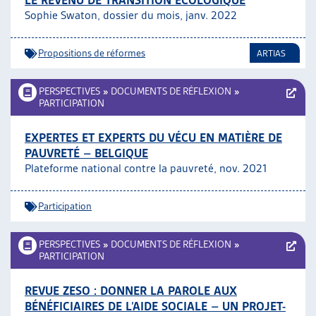
LE REVENU DE TRANSITION ÉCOLOGIQUE
Sophie Swaton, dossier du mois, janv. 2022
Propositions de réformes
ARTIAS
PERSPECTIVES
»
DOCUMENTS DE RÉFLEXION
»
PARTICIPATION
EXPERTES ET EXPERTS DU VÉCU EN MATIÈRE DE
PAUVRETÉ – BELGIQUE
Plateforme national contre la pauvreté, nov. 2021
Participation
PERSPECTIVES
»
DOCUMENTS DE RÉFLEXION
»
PARTICIPATION
REVUE ZESO : DONNER LA PAROLE AUX
BÉNÉFICIAIRES DE L’AIDE SOCIALE – UN PROJET-