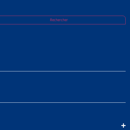
Rechercher