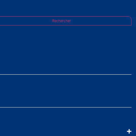
Rechercher