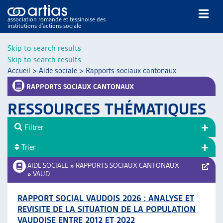
association romande et tessinoise des
institutions d’actions sociale
Rechercher
Skip to search results
Skip to search results
Accueil
>
Aide sociale
>
Rapports sociaux cantonaux
RAPPORTS SOCIAUX CANTONAUX
RESSOURCES THÉMATIQUES
NOS PUBLICATIONS
Filtrer
ARTICLES
Trier
DOSSIERS DU MOIS
VEILLE
AIDE SOCIALE
»
RAPPORTS SOCIAUX CANTONAUX
»
VAUD
RESSOURCES
THÉMATIQUES
RAPPORT SOCIAL VAUDOIS 2026 : ANALYSE ET
GUIDE SOCIAL ROMAND
REVISITE DE LA SITUATION DE LA POPULATION
AUTRES
VAUDOISE ENTRE 2012 ET 2022