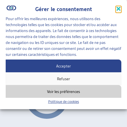
Gérer le consentement
Vaud
ARTIAS
Pour offrir les meilleures expériences, nous utilisons des
AIDE SOCIALE
»
RAPPORTS SOCIAUX CANTONAUX
technologies telles que les cookies pour stocker et/ou accéder aux
»
VAUD
informations des appareils. Le fait de consentir à ces technologies
nous permettra de traiter des données telles que le comportement
STRATÉGIE CANTONALE DE LUTTE CONTRE LA
de navigation ou les ID uniques sur ce site. Le fait de ne pas
PAUVRETÉ
consentir ou de retirer son consentement peut avoir un effet négatif
sur certaines caractéristiques et fonctions.
Canton de Vaud, conférence de presse, avril 2010
Accepter
Vaud
Refuser
Voir les préférences
Politique de cookies