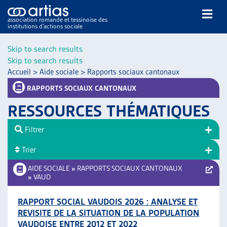
association romande et tessinoise des
institutions d’actions sociale
Rechercher
Skip to search results
Skip to search results
Accueil
>
Aide sociale
>
Rapports sociaux cantonaux
RAPPORTS SOCIAUX CANTONAUX
RESSOURCES THÉMATIQUES
NOS PUBLICATIONS
Filtrer
ARTICLES
Trier
DOSSIERS DU MOIS
VEILLE
AIDE SOCIALE
»
RAPPORTS SOCIAUX CANTONAUX
»
VAUD
RESSOURCES
THÉMATIQUES
RAPPORT SOCIAL VAUDOIS 2026 : ANALYSE ET
GUIDE SOCIAL ROMAND
REVISITE DE LA SITUATION DE LA POPULATION
AUTRES
VAUDOISE ENTRE 2012 ET 2022