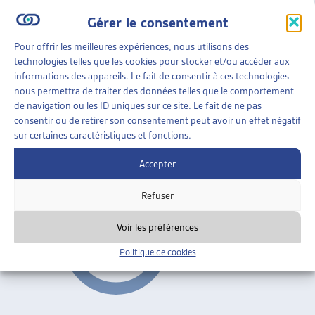
Gérer le consentement
Vaud
ARTIAS
Pour offrir les meilleures expériences, nous utilisons des
AIDE SOCIALE
»
RAPPORTS SOCIAUX CANTONAUX
technologies telles que les cookies pour stocker et/ou accéder aux
»
VAUD
informations des appareils. Le fait de consentir à ces technologies
nous permettra de traiter des données telles que le comportement
STRATÉGIE CANTONALE DE LUTTE CONTRE LA
de navigation ou les ID uniques sur ce site. Le fait de ne pas
PAUVRETÉ
consentir ou de retirer son consentement peut avoir un effet négatif
sur certaines caractéristiques et fonctions.
Canton de Vaud, conférence de presse, avril 2010
Accepter
Vaud
Refuser
Voir les préférences
Politique de cookies