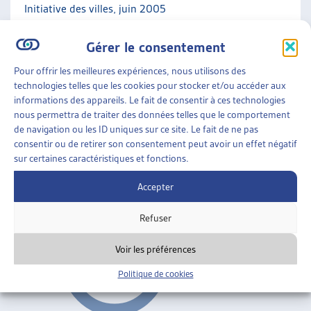
Initiative des villes, juin 2005
Gérer le consentement
Réflexions générales
Pour offrir les meilleures expériences, nous utilisons des
INSERTION
»
JEUNES ADULTES
»
RÉFLEXIONS
technologies telles que les cookies pour stocker et/ou accéder aux
GÉNÉRALES
informations des appareils. Le fait de consentir à ces technologies
nous permettra de traiter des données telles que le comportement
JEUNES ADULTES EN DIFFICULTÉ
de navigation ou les ID uniques sur ce site. Le fait de ne pas
Journée d’automne 2002;
état des lieux dans les
consentir ou de retirer son consentement peut avoir un effet négatif
sur certaines caractéristiques et fonctions.
cantons
Accepter
Réflexions générales
ARTIAS
Refuser
Voir les préférences
Politique de cookies