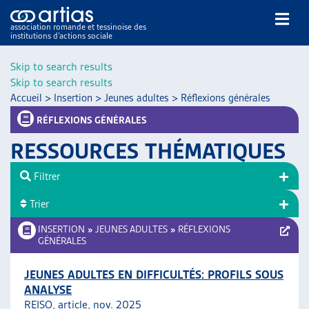
association romande et tessinoise des
institutions d’actions sociale
Rechercher
Skip to search results
Skip to search results
Accueil
>
Insertion
>
Jeunes adultes
>
Réflexions générales
RÉFLEXIONS GÉNÉRALES
RESSOURCES THÉMATIQUES
NOS PUBLICATIONS
Filtrer
ARTICLES
Trier
DOSSIERS DU MOIS
VEILLE
INSERTION
»
JEUNES ADULTES
»
RÉFLEXIONS
GÉNÉRALES
RESSOURCES
THÉMATIQUES
JEUNES ADULTES EN DIFFICULTÉS: PROFILS SOUS
GUIDE SOCIAL ROMAND
ANALYSE
AUTRES
REISO, article, nov. 2025