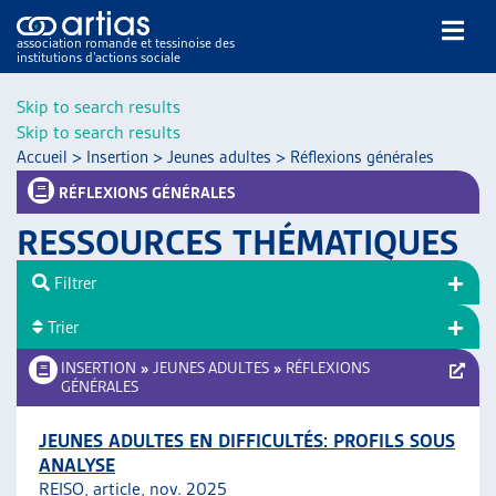
association romande et tessinoise des
institutions d’actions sociale
Rechercher
Skip to search results
Skip to search results
Accueil
>
Insertion
>
Jeunes adultes
>
Réflexions générales
RÉFLEXIONS GÉNÉRALES
RESSOURCES THÉMATIQUES
NOS PUBLICATIONS
Filtrer
ARTICLES
Trier
DOSSIERS DU MOIS
VEILLE
INSERTION
»
JEUNES ADULTES
»
RÉFLEXIONS
GÉNÉRALES
RESSOURCES
THÉMATIQUES
JEUNES ADULTES EN DIFFICULTÉS: PROFILS SOUS
GUIDE SOCIAL ROMAND
ANALYSE
AUTRES
REISO, article, nov. 2025