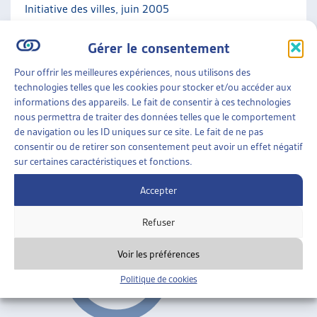
Initiative des villes, juin 2005
Gérer le consentement
Réflexions générales
Pour offrir les meilleures expériences, nous utilisons des
INSERTION
»
JEUNES ADULTES
»
RÉFLEXIONS
technologies telles que les cookies pour stocker et/ou accéder aux
GÉNÉRALES
informations des appareils. Le fait de consentir à ces technologies
nous permettra de traiter des données telles que le comportement
JEUNES ADULTES EN DIFFICULTÉ
de navigation ou les ID uniques sur ce site. Le fait de ne pas
Journée d’automne 2002;
état des lieux dans les
consentir ou de retirer son consentement peut avoir un effet négatif
sur certaines caractéristiques et fonctions.
cantons
Accepter
Réflexions générales
ARTIAS
Refuser
Voir les préférences
Politique de cookies