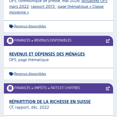
OFS, communiqué de presse, mai 2026;
Actualités OFS
ARTIAS
mars 2022
;
rapport 2013
;
page thématique « Classe
L’ASSOCIATION
moyenne »
PROJETS ET ACTIVITÉS
JOURNÉES D’AUTOMNE
Revenus disponibles
FINANCES
»
REVENUS DISPONIBLES
REVENUS ET DÉPENSES DES MÉNAGES
OFS, page thématique
Revenus disponibles
FINANCES
»
IMPÔTS
»
FAITS ET CHIFFRES
RÉPARTITION DE LA RICHESSE EN SUISSE
CF, rapport, déc. 2022