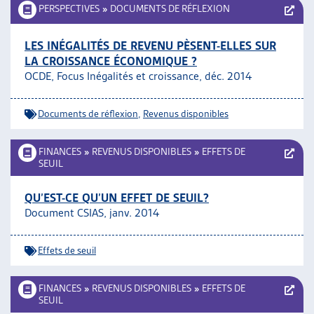
PERSPECTIVES
»
DOCUMENTS DE RÉFLEXION
LES INÉGALITÉS DE REVENU PÈSENT-ELLES SUR
LA CROISSANCE ÉCONOMIQUE ?
OCDE, Focus Inégalités et croissance, déc. 2014
Documents de réflexion
,
Revenus disponibles
FINANCES
»
REVENUS DISPONIBLES
»
EFFETS DE
SEUIL
QU’EST-CE QU’UN EFFET DE SEUIL?
Document CSIAS, janv. 2014
Effets de seuil
FINANCES
»
REVENUS DISPONIBLES
»
EFFETS DE
SEUIL