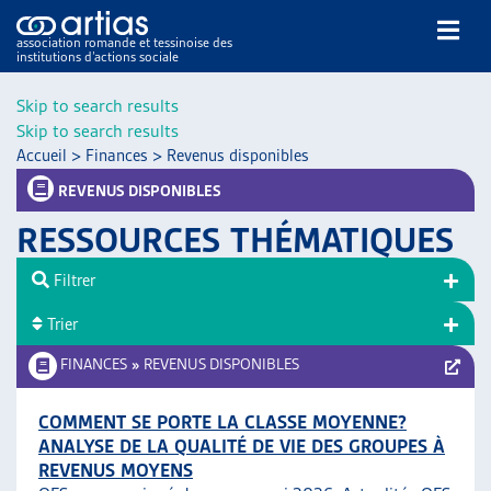
association romande et tessinoise des
institutions d’actions sociale
Rechercher
Skip to search results
Skip to search results
Accueil
>
Finances
>
Revenus disponibles
REVENUS DISPONIBLES
RESSOURCES THÉMATIQUES
NOS PUBLICATIONS
Filtrer
ARTICLES
Trier
DOSSIERS DU MOIS
VEILLE
FINANCES
»
REVENUS DISPONIBLES
RESSOURCES
THÉMATIQUES
COMMENT SE PORTE LA CLASSE MOYENNE?
ANALYSE DE LA QUALITÉ DE VIE DES GROUPES À
GUIDE SOCIAL ROMAND
REVENUS MOYENS
AUTRES