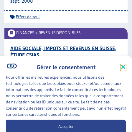
sept. 2008
Effets de seuil
FINANCES
»
REVENUS DISPONIBLES
AIDE SOCIALE, IMPÔTS ET REVENUS EN SUISSE,
ÉTUDE CSIAS
Caroline Knupfer et al. dossier du mois, déc. 2007
Gérer le consentement
Revenus disponibles
Pour offrir les meilleures expériences, nous utilisons des
ARTIAS
technologies telles que les cookies pour stocker et/ou accéder aux
informations des appareils. Le fait de consentir à ces technologies
FINANCES
»
REVENUS DISPONIBLES
nous permettra de traiter des données telles que le comportement
de navigation ou les ID uniques sur ce site. Le fait de ne pas
IMPÔTS, TRANSFERTS ET REVENUS EN SUISSE
consentir ou de retirer son consentement peut avoir un effet négatif
sur certaines caractéristiques et fonctions.
Synthèse de l’étude CSIAS, mai 2007
Accepter
Revenus disponibles