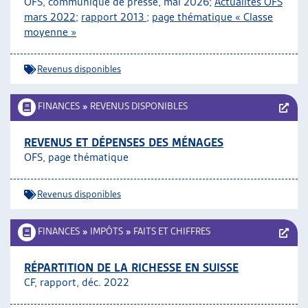
OFS, communiqué de presse, mai 2026;
Actualités OFS
ARTIAS
mars 2022
;
rapport 2013
;
page thématique « Classe
L’ASSOCIATION
moyenne »
PROJETS ET ACTIVITÉS
JOURNÉES D’AUTOMNE
Revenus disponibles
FINANCES
»
REVENUS DISPONIBLES
REVENUS ET DÉPENSES DES MÉNAGES
OFS, page thématique
Revenus disponibles
FINANCES
»
IMPÔTS
»
FAITS ET CHIFFRES
RÉPARTITION DE LA RICHESSE EN SUISSE
CF, rapport, déc. 2022