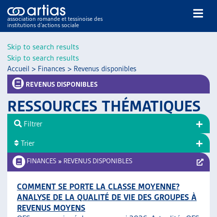
association romande et tessinoise des
institutions d’actions sociale
Rechercher
Skip to search results
Skip to search results
Accueil
>
Finances
>
Revenus disponibles
REVENUS DISPONIBLES
RESSOURCES THÉMATIQUES
NOS PUBLICATIONS
Filtrer
ARTICLES
Trier
DOSSIERS DU MOIS
VEILLE
FINANCES
»
REVENUS DISPONIBLES
RESSOURCES
THÉMATIQUES
COMMENT SE PORTE LA CLASSE MOYENNE?
ANALYSE DE LA QUALITÉ DE VIE DES GROUPES À
GUIDE SOCIAL ROMAND
REVENUS MOYENS
AUTRES