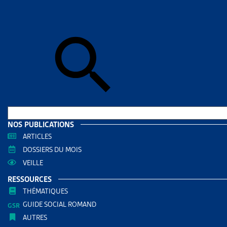
Skip to sear
Skip to sear
Accueil
>
Aid
RÉVISI
RESS
Filtrer
RECHERC
NOS PUBLICATIONS
ARTICLES
DOSSIERS DU MOIS
VEILLE
RESSOURCES
THÉMATIQUES
GUIDE SOCIAL ROMAND
AUTRES
THÈMES