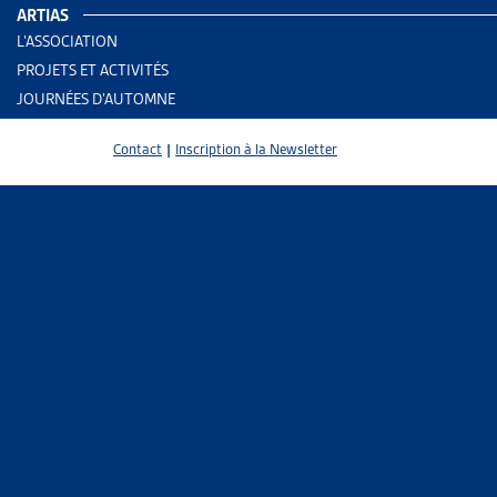
ARTIAS
L’ASSOCIATION
PROJETS ET ACTIVITÉS
JOURNÉES D’AUTOMNE
Contact
|
Inscription à la Newsletter
2 results
Aid
Nor
Trier
Per
Le 