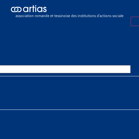
ch results
ch results
association romande et tessinoise des institutions d’actions sociale
e sociale
>
Normes CSIAS
>
Révisions des normes CSIAS
ONS DES NORMES CSIAS
OURCES THÉMATIQUES
HE