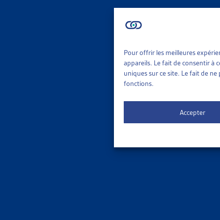
Révisio
AIDE S
Pour offrir les meilleures expéri
appareils. Le fait de consentir à
uniques sur ce site. Le fait de n
RÉVISIO
fonctions.
Walter S
Révisio
Accepter
AIDE S
RÉVISIO
Ueli Teck
Révisio