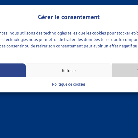
ns des normes CSIAS
Gérer le consentement
OCIALE
»
NORMES CSIAS
»
RÉVISIONS DES NORMES CSIAS
ences, nous utilisons des technologies telles que les cookies pour stocker e
 ces technologies nous permettra de traiter des données telles que le compo
e pas consentir ou de retirer son consentement peut avoir un effet négatif sur
N DES NORMES: PROGRÈS SANS REGRETS?
chmid, journée d’automne 2004
ns des normes CSIAS
Refuser
Politique de cookies
OCIALE
»
NORMES CSIAS
»
RÉVISIONS DES NORMES CSIAS
N PARTIELLE DES NORMES CSIAS : ENJEUX ET RÉSULTATS
lenburg, dossier du mois, oct. 2004
ns des normes CSIAS