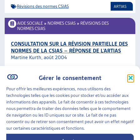
Révisions des normes CSIAS
ARTIAS
AIDE SOCIALE
»
NORMES CSIAS
»
RÉVISIONS DES
NORMES CSIAS
CONSULTATION SUR LA RÉVISION PARTIELLE DES
NORMES DE LA CSIAS – RÉPONSE DE L’ARTIAS
Martine Kurth, août 2004
Révisions des normes CSIAS
ARTIAS
Gérer le consentement
Pour offrir les meilleures expériences, nous utilisons des
AIDE SOCIALE
»
NORMES CSIAS
»
RÉVISIONS DES
technologies telles que les cookies pour stocker et/ou accéder aux
NORMES CSIAS
informations des appareils. Le fait de consentir à ces technologies
nous permettra de traiter des données telles que le comportement
RÉVISION DES NORMES CSIAS, ENJEUX ET
de navigation ou les ID uniques sur ce site. Le fait de ne pas
PERSPECTIVES, LE POINT DE VUE D’UN SERVICE
consentir ou de retirer son consentement peut avoir un effet négatif
PRIVÉ
sur certaines caractéristiques et fonctions.
ARTIASinfo 1/2004, mars 2004