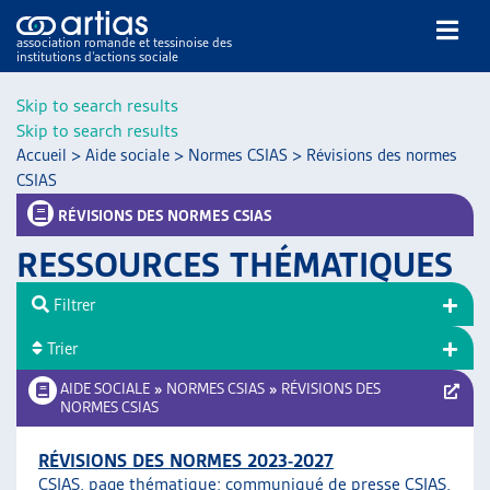
association romande et tessinoise des
institutions d’actions sociale
Rechercher
Skip to search results
Skip to search results
Accueil
>
Aide sociale
>
Normes CSIAS
>
Révisions des normes
CSIAS
RÉVISIONS DES NORMES CSIAS
RESSOURCES THÉMATIQUES
NOS PUBLICATIONS
ARTICLES
Filtrer
DOSSIERS DU MOIS
Trier
VEILLE
AIDE SOCIALE
»
NORMES CSIAS
»
RÉVISIONS DES
RESSOURCES
NORMES CSIAS
THÉMATIQUES
GUIDE SOCIAL ROMAND
RÉVISIONS DES NORMES 2023-2027
AUTRES
CSIAS, page thématique;
communiqué de presse CSIAS
,