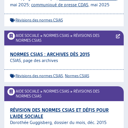
mai 2025;
communiqué de presse CDAS
, mai 2025
ARTIAS
L’ASSOCIATION
PROJETS ET ACTIVITÉS
Révisions des normes CSIAS
JOURNÉES D’AUTOMNE
AIDE SOCIALE
»
NORMES CSIAS
»
RÉVISIONS DES
NORMES CSIAS
NORMES CSIAS : ARCHIVES DÈS 2015
CSIAS, page des archives
Révisions des normes CSIAS
,
Normes CSIAS
AIDE SOCIALE
»
NORMES CSIAS
»
RÉVISIONS DES
NORMES CSIAS
RÉVISION DES NORMES CSIAS ET DÉFIS POUR
L’AIDE SOCIALE
Dorothée Guggisberg, dossier du mois, déc. 2015