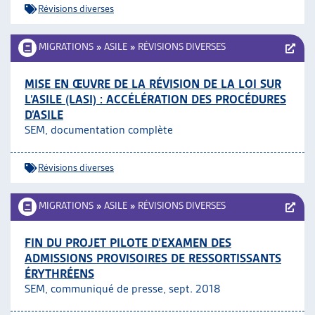
Révisions diverses
ARTIAS
L’ASSOCIATION
MIGRATIONS
»
ASILE
»
RÉVISIONS DIVERSES
PROJETS ET ACTIVITÉS
JOURNÉES D’AUTOMNE
MISE EN ŒUVRE DE LA RÉVISION DE LA LOI SUR
L’ASILE (LASI) : ACCÉLÉRATION DES PROCÉDURES
D’ASILE
SEM, documentation complète
Révisions diverses
MIGRATIONS
»
ASILE
»
RÉVISIONS DIVERSES
FIN DU PROJET PILOTE D’EXAMEN DES
ADMISSIONS PROVISOIRES DE RESSORTISSANTS
ÉRYTHRÉENS
SEM, communiqué de presse, sept. 2018