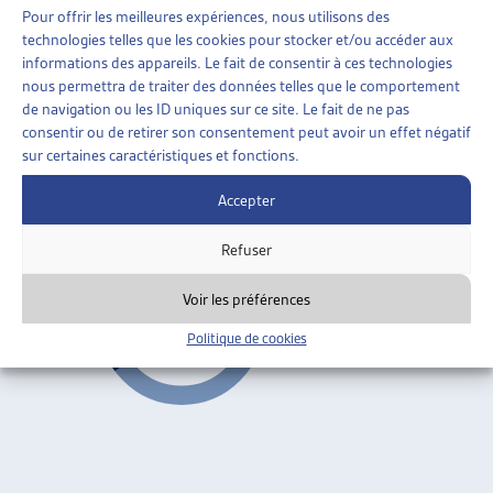
Pour offrir les meilleures expériences, nous utilisons des
technologies telles que les cookies pour stocker et/ou accéder aux
MIGRATIONS
»
ASILE
»
RÉVISIONS DIVERSES
informations des appareils. Le fait de consentir à ces technologies
nous permettra de traiter des données telles que le comportement
RÉVISION PARTIELLE DE LA LOI SUR L’ASILE
de navigation ou les ID uniques sur ce site. Le fait de ne pas
(LASI) 2006
consentir ou de retirer son consentement peut avoir un effet négatif
sur certaines caractéristiques et fonctions.
Secrétariat d’Etat aux migrations
Accepter
Révisions diverses
Refuser
Voir les préférences
Politique de cookies