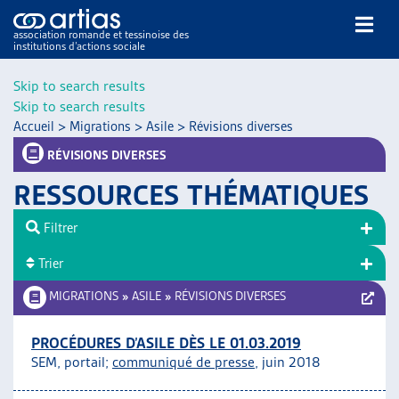
association romande et tessinoise des
institutions d’actions sociale
Rechercher
Skip to search results
Skip to search results
Accueil
>
Migrations
>
Asile
>
Révisions diverses
RÉVISIONS DIVERSES
RESSOURCES THÉMATIQUES
NOS PUBLICATIONS
Filtrer
ARTICLES
Trier
DOSSIERS DU MOIS
VEILLE
MIGRATIONS
»
ASILE
»
RÉVISIONS DIVERSES
RESSOURCES
THÉMATIQUES
PROCÉDURES D’ASILE DÈS LE 01.03.2019
SEM, portail;
communiqué de presse
, juin 2018
GUIDE SOCIAL ROMAND
AUTRES