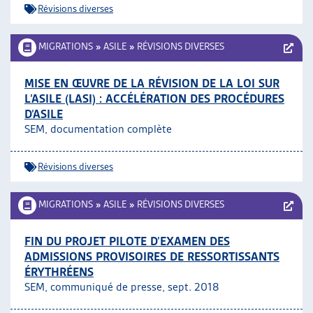
Révisions diverses
ARTIAS
L’ASSOCIATION
MIGRATIONS
»
ASILE
»
RÉVISIONS DIVERSES
PROJETS ET ACTIVITÉS
JOURNÉES D’AUTOMNE
MISE EN ŒUVRE DE LA RÉVISION DE LA LOI SUR
L’ASILE (LASI) : ACCÉLÉRATION DES PROCÉDURES
D’ASILE
SEM, documentation complète
Révisions diverses
MIGRATIONS
»
ASILE
»
RÉVISIONS DIVERSES
FIN DU PROJET PILOTE D’EXAMEN DES
ADMISSIONS PROVISOIRES DE RESSORTISSANTS
ÉRYTHRÉENS
SEM, communiqué de presse, sept. 2018