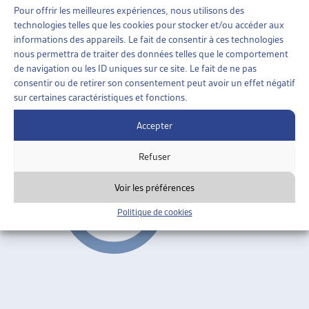
Pour offrir les meilleures expériences, nous utilisons des
technologies telles que les cookies pour stocker et/ou accéder aux
MIGRATIONS
»
ASILE
»
RÉVISIONS DIVERSES
informations des appareils. Le fait de consentir à ces technologies
nous permettra de traiter des données telles que le comportement
RÉVISION PARTIELLE DE LA LOI SUR L’ASILE
de navigation ou les ID uniques sur ce site. Le fait de ne pas
(LASI) 2006
consentir ou de retirer son consentement peut avoir un effet négatif
sur certaines caractéristiques et fonctions.
Secrétariat d’Etat aux migrations
Accepter
Révisions diverses
Refuser
Voir les préférences
Politique de cookies