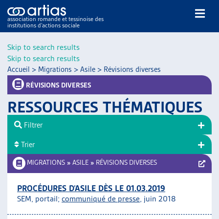
association romande et tessinoise des
institutions d’actions sociale
Rechercher
Skip to search results
Skip to search results
Accueil
>
Migrations
>
Asile
>
Révisions diverses
RÉVISIONS DIVERSES
RESSOURCES THÉMATIQUES
NOS PUBLICATIONS
Filtrer
ARTICLES
Trier
DOSSIERS DU MOIS
VEILLE
MIGRATIONS
»
ASILE
»
RÉVISIONS DIVERSES
RESSOURCES
THÉMATIQUES
PROCÉDURES D’ASILE DÈS LE 01.03.2019
SEM, portail;
communiqué de presse
, juin 2018
GUIDE SOCIAL ROMAND
AUTRES