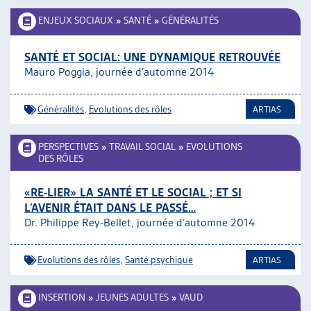
ENJEUX SOCIAUX
»
SANTÉ
»
GÉNÉRALITÉS
SANTÉ ET SOCIAL: UNE DYNAMIQUE RETROUVÉE
Mauro Poggia, journée d’automne 2014
Généralités
,
Evolutions des rôles
ARTIAS
PERSPECTIVES
»
TRAVAIL SOCIAL
»
EVOLUTIONS
DES RÔLES
«RE-LIER» LA SANTÉ ET LE SOCIAL ; ET SI
L’AVENIR ÉTAIT DANS LE PASSÉ…
Dr. Philippe Rey-Bellet, journée d’automne 2014
Evolutions des rôles
,
Santé psychique
ARTIAS
INSERTION
»
JEUNES ADULTES
»
VAUD