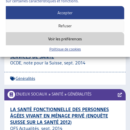
sur certaines caractéristiques et fonctions.
Généralités
Accepter
ENJEUX SOCIAUX
»
SANTÉ
»
GÉNÉRALITÉS
Refuser
LES VARIATIONS DANS L’UTILISATION DES SOINS
Voir les préférences
DE SANTÉ EN SUISSE SUGGÈRENT LA POSSIBILITÉ
Politique de cookies
D’AMÉLIORER L’EFFICACITÉ ET L’ÉQUITÉ DES
SERVICES DE SANTÉ
OCDE, note pour la Suisse, sept. 2014
Généralités
ENJEUX SOCIAUX
»
SANTÉ
»
GÉNÉRALITÉS
LA SANTÉ FONCTIONNELLE DES PERSONNES
ÂGÉES VIVANT EN MÉNAGE PRIVÉ (ENQUÊTE
SUISSE SUR LA SANTÉ 2012)
OFS Actualités, sept. 2014