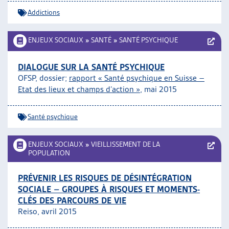
Addictions
ENJEUX SOCIAUX
»
SANTÉ
»
SANTÉ PSYCHIQUE
DIALOGUE SUR LA SANTÉ PSYCHIQUE
OFSP, dossier;
rapport « Santé psychique en Suisse –
Etat des lieux et champs d’action »
, mai 2015
Santé psychique
ENJEUX SOCIAUX
»
VIEILLISSEMENT DE LA
POPULATION
PRÉVENIR LES RISQUES DE DÉSINTÉGRATION
SOCIALE – GROUPES À RISQUES ET MOMENTS-
CLÉS DES PARCOURS DE VIE
Reiso, avril 2015