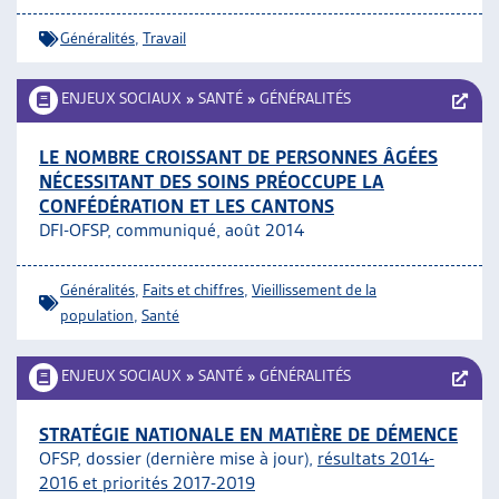
Généralités
,
Travail
ENJEUX SOCIAUX
»
SANTÉ
»
GÉNÉRALITÉS
LE NOMBRE CROISSANT DE PERSONNES ÂGÉES
NÉCESSITANT DES SOINS PRÉOCCUPE LA
CONFÉDÉRATION ET LES CANTONS
DFI-OFSP, communiqué, août 2014
Généralités
,
Faits et chiffres
,
Vieillissement de la
population
,
Santé
ENJEUX SOCIAUX
»
SANTÉ
»
GÉNÉRALITÉS
STRATÉGIE NATIONALE EN MATIÈRE DE DÉMENCE
OFSP, dossier (dernière mise à jour),
résultats 2014-
2016 et priorités 2017-2019