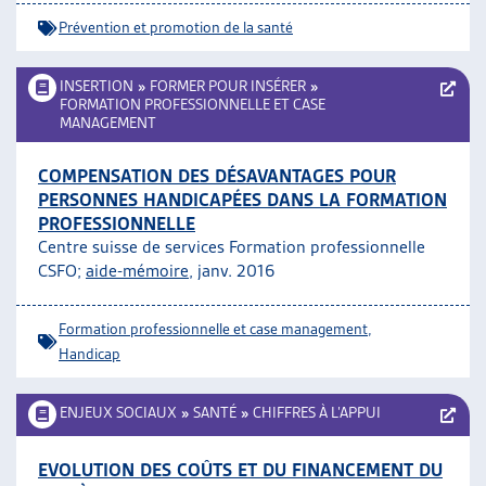
ARTIAS
Prévention et promotion de la santé
L’ASSOCIATION
PROJETS ET ACTIVITÉS
INSERTION
»
FORMER POUR INSÉRER
»
JOURNÉES D’AUTOMNE
FORMATION PROFESSIONNELLE ET CASE
MANAGEMENT
COMPENSATION DES DÉSAVANTAGES POUR
PERSONNES HANDICAPÉES DANS LA FORMATION
PROFESSIONNELLE
Centre suisse de services Formation professionnelle
CSFO;
aide-mémoire
, janv. 2016
Formation professionnelle et case management
,
Handicap
ENJEUX SOCIAUX
»
SANTÉ
»
CHIFFRES À L’APPUI
EVOLUTION DES COÛTS ET DU FINANCEMENT DU