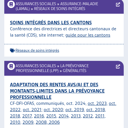
ASSURANCES SOCIALES
»
ASSURANCE-MALADIE
(LAMAL)
»
RÉSEAUX DE SOINS INTÉGRÉS
SOINS INTÉGRÉS DANS LES CANTONS
Conférence des directrices et directeurs cantonaux de
la santé (CDS), site internet;
guide pour les cantons
Réseaux de soins intégrés
ASSURANCES SOCIALES
»
LA PRÉVOYANCE
PROFESSIONNELLE (LPP)
»
GÉNÉRALITÉS
ADAPTATION DES RENTES AVS/AI ET DES
MONTANTS-LIMITES DANS LA PRÉVOYANCE
PROFESSIONNELLE
CF-DFI-OFAS, communiqués, oct. 2024,
oct. 2023
,
oct.
2022
,
oct. 2021
;
oct. 2020
;
oct. 2019
,
oct. 2018
,
2018
,
2017
,
2016
,
2015
,
2014
,
2013
,
2012
,
2011
,
2010
,
2009
,
2008,
2006