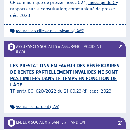
CF, communiqué de presse, nov. 2024;
message du CF
,
rapports sur la consultation;
communiqué de presse
déc. 2023
Assurance vieillesse et survivants (LAVS)
ASSURANCES SOCIALES
»
ASSURANCE-ACCIDENT
(LAA)
LES PRESTATIONS EN FAVEUR DES BÉNÉFICIAIRES
DE RENTES PARTIELLEMENT INVALIDES NE SONT
PAS LIMITÉES DANS LE TEMPS EN FONCTION DE
L’ÂGE
TF, arrêt 8C_620/2022 du 21.09.23 (d), sept. 2023
Assurance-accident (LAA)
ENJEUX SOCIAUX
»
SANTÉ
»
HANDICAP