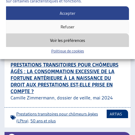
DEUXIÈME PILIER
sur certaines caractéristiques et fonctions.
Paola Stanić, dossier de veille, avril 2024
Accepter
Aide sociale
,
La prévoyance professionnelle (LPP)
ARTIAS
Refuser
ASSURANCES SOCIALES
»
PRESTATIONS
Voir les préférences
COMPLÉMENTAIRES
»
PRESTATIONS TRANSITOIRES
POUR CHÔMEURS ÂGÉES (LPTRA)
Politique de cookies
PRESTATIONS TRANSITOIRES POUR CHÔMEURS
ÂGÉS : LA CONSOMMATION EXCESSIVE DE LA
FORTUNE ANTÉRIEURE À LA NAISSANCE DU
DROIT AUX PRESTATIONS EST-ELLE PRISE EN
COMPTE ?
Camille Zimmermann, dossier de veille, mai 2024
Prestations transitoires pour chômeurs âgées
ARTIAS
(LPtra)
,
50 ans et plus