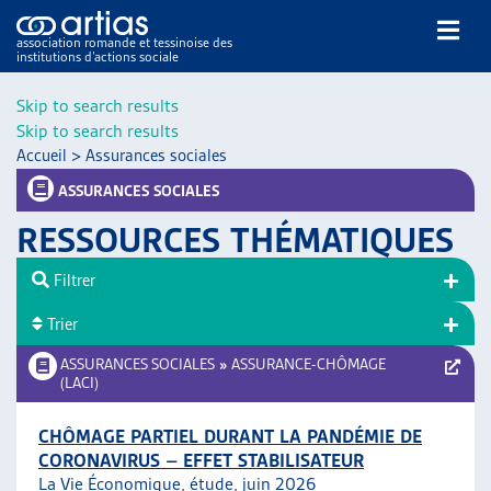
association romande et tessinoise des
institutions d’actions sociale
Rechercher
Skip to search results
Skip to search results
Accueil
>
Assurances sociales
ASSURANCES SOCIALES
RESSOURCES THÉMATIQUES
NOS PUBLICATIONS
Filtrer
ARTICLES
Trier
DOSSIERS DU MOIS
VEILLE
ASSURANCES SOCIALES
»
ASSURANCE-CHÔMAGE
(LACI)
RESSOURCES
THÉMATIQUES
CHÔMAGE PARTIEL DURANT LA PANDÉMIE DE
GUIDE SOCIAL ROMAND
CORONAVIRUS – EFFET STABILISATEUR
AUTRES
La Vie Économique, étude, juin 2026