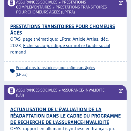
ASSURANCES SOCIALES
»
PRESTATIONS
COMPLÉMENTAIRES
»
PRESTATIONS TRANSITOIRES
POUR CHÔMEURS ÂGÉES (LPTRA)
PRESTATIONS TRANSITOIRES POUR CHÔMEURS
ÂGÉS
OFAS, page thématique;
LPtra
;
Article Artias
, déc.
2023;
Fiche socio-juridique sur notre Guide social
romand
Prestations transitoires pour chômeurs âgées
(LPtra)
ASSURANCES SOCIALES
»
ASSURANCE-INVALIDITÉ
(LAI)
ACTUALISATION DE L’ÉVALUATION DE LA
RÉADAPTATION DANS LE CADRE DU PROGRAMME
DE RECHERCHE DE L’ASSURANCE-INVALIDITÉ
OFAS, rapport en allemand (synthèse en français pp.