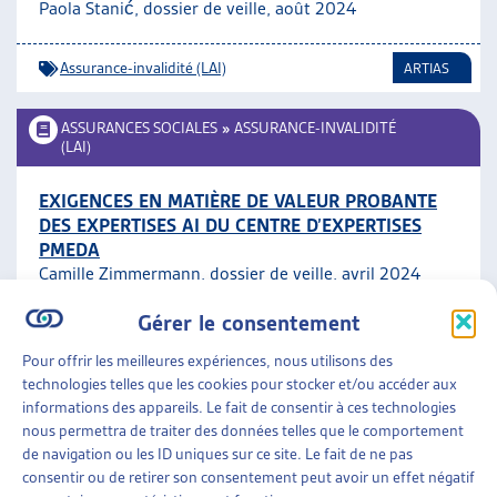
Paola Stanić, dossier de veille, août 2024
Assurance-invalidité (LAI)
ARTIAS
ASSURANCES SOCIALES
»
ASSURANCE-INVALIDITÉ
(LAI)
EXIGENCES EN MATIÈRE DE VALEUR PROBANTE
DES EXPERTISES AI DU CENTRE D’EXPERTISES
PMEDA
Camille Zimmermann, dossier de veille, avril 2024
Gérer le consentement
Assurance-invalidité (LAI)
ARTIAS
Pour offrir les meilleures expériences, nous utilisons des
technologies telles que les cookies pour stocker et/ou accéder aux
AIDE SOCIALE
informations des appareils. Le fait de consentir à ces technologies
nous permettra de traiter des données telles que le comportement
DROIT À L’AIDE SOCIALE ET OBLIGATION DE
de navigation ou les ID uniques sur ce site. Le fait de ne pas
DEMANDER LE VERSEMENT ANTICIPÉ DU
consentir ou de retirer son consentement peut avoir un effet négatif