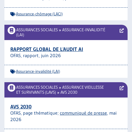
ARTIAS
L’ASSOCIATION
Assurance-chômage (LACI)
PROJETS ET ACTIVITÉS
JOURNÉES D’AUTOMNE
ASSURANCES SOCIALES
»
ASSURANCE-INVALIDITÉ
(LAI)
RAPPORT GLOBAL DE L’AUDIT AI
OFAS, rapport, juin 2026
Assurance-invalidité (LAI)
ASSURANCES SOCIALES
»
ASSURANCE VIEILLESSE
ET SURVIVANTS (LAVS)
»
AVS 2030
AVS 2030
OFAS, page thématique;
communiqué de presse
, mai
2026