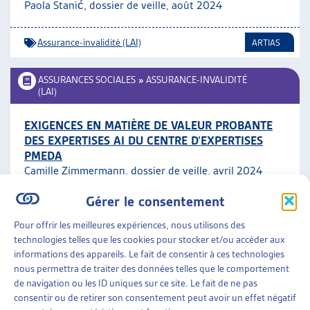
Paola Stanić, dossier de veille, août 2024
Assurance-invalidité (LAI)
ARTIAS
ASSURANCES SOCIALES
»
ASSURANCE-INVALIDITÉ
(LAI)
EXIGENCES EN MATIÈRE DE VALEUR PROBANTE
DES EXPERTISES AI DU CENTRE D’EXPERTISES
PMEDA
Camille Zimmermann, dossier de veille, avril 2024
Gérer le consentement
Assurance-invalidité (LAI)
ARTIAS
Pour offrir les meilleures expériences, nous utilisons des
technologies telles que les cookies pour stocker et/ou accéder aux
AIDE SOCIALE
informations des appareils. Le fait de consentir à ces technologies
nous permettra de traiter des données telles que le comportement
DROIT À L’AIDE SOCIALE ET OBLIGATION DE
de navigation ou les ID uniques sur ce site. Le fait de ne pas
DEMANDER LE VERSEMENT ANTICIPÉ DU
consentir ou de retirer son consentement peut avoir un effet négatif