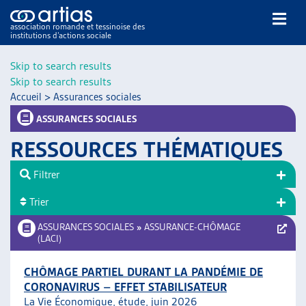
association romande et tessinoise des
institutions d’actions sociale
Rechercher
Skip to search results
Skip to search results
Accueil
>
Assurances sociales
ASSURANCES SOCIALES
RESSOURCES THÉMATIQUES
NOS PUBLICATIONS
Filtrer
ARTICLES
Trier
DOSSIERS DU MOIS
VEILLE
ASSURANCES SOCIALES
»
ASSURANCE-CHÔMAGE
(LACI)
RESSOURCES
THÉMATIQUES
CHÔMAGE PARTIEL DURANT LA PANDÉMIE DE
GUIDE SOCIAL ROMAND
CORONAVIRUS – EFFET STABILISATEUR
AUTRES
La Vie Économique, étude, juin 2026