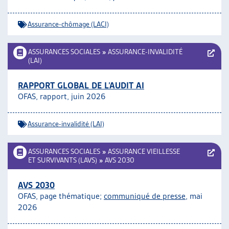
ARTIAS
L’ASSOCIATION
Assurance-chômage (LACI)
PROJETS ET ACTIVITÉS
JOURNÉES D’AUTOMNE
ASSURANCES SOCIALES
»
ASSURANCE-INVALIDITÉ
(LAI)
RAPPORT GLOBAL DE L’AUDIT AI
OFAS, rapport, juin 2026
Assurance-invalidité (LAI)
ASSURANCES SOCIALES
»
ASSURANCE VIEILLESSE
ET SURVIVANTS (LAVS)
»
AVS 2030
AVS 2030
OFAS, page thématique;
communiqué de presse
, mai
2026