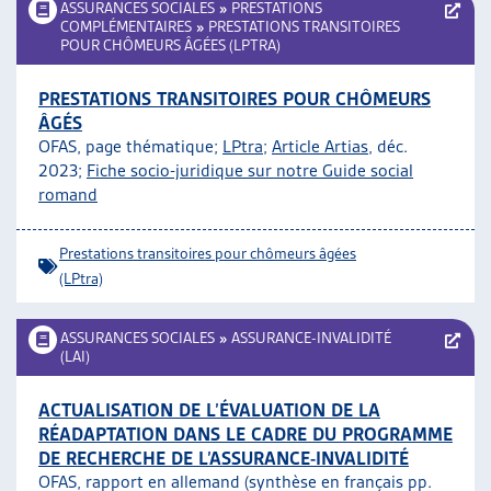
ASSURANCES SOCIALES
»
PRESTATIONS
COMPLÉMENTAIRES
»
PRESTATIONS TRANSITOIRES
POUR CHÔMEURS ÂGÉES (LPTRA)
PRESTATIONS TRANSITOIRES POUR CHÔMEURS
ÂGÉS
OFAS, page thématique;
LPtra
;
Article Artias
, déc.
2023;
Fiche socio-juridique sur notre Guide social
romand
Prestations transitoires pour chômeurs âgées
(LPtra)
ASSURANCES SOCIALES
»
ASSURANCE-INVALIDITÉ
(LAI)
ACTUALISATION DE L’ÉVALUATION DE LA
RÉADAPTATION DANS LE CADRE DU PROGRAMME
DE RECHERCHE DE L’ASSURANCE-INVALIDITÉ
OFAS, rapport en allemand (synthèse en français pp.