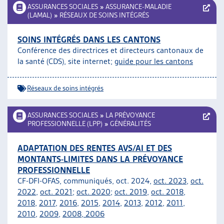
ASSURANCES SOCIALES
»
ASSURANCE-MALADIE
(LAMAL)
»
RÉSEAUX DE SOINS INTÉGRÉS
SOINS INTÉGRÉS DANS LES CANTONS
Conférence des directrices et directeurs cantonaux de
la santé (CDS), site internet;
guide pour les cantons
Réseaux de soins intégrés
ASSURANCES SOCIALES
»
LA PRÉVOYANCE
PROFESSIONNELLE (LPP)
»
GÉNÉRALITÉS
ADAPTATION DES RENTES AVS/AI ET DES
MONTANTS-LIMITES DANS LA PRÉVOYANCE
PROFESSIONNELLE
CF-DFI-OFAS, communiqués, oct. 2024,
oct. 2023
,
oct.
2022
,
oct. 2021
;
oct. 2020
;
oct. 2019
,
oct. 2018
,
2018
,
2017
,
2016
,
2015
,
2014
,
2013
,
2012
,
2011
,
2010
,
2009
,
2008,
2006