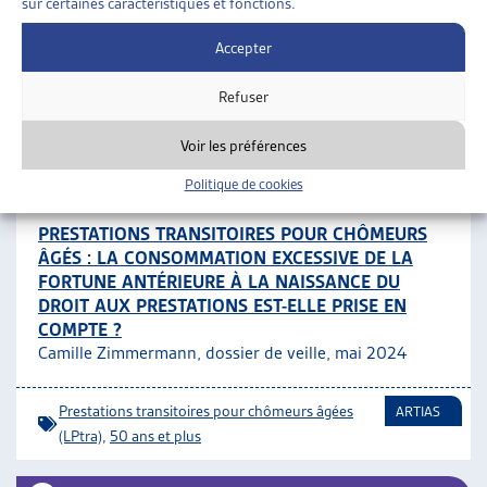
DEUXIÈME PILIER
sur certaines caractéristiques et fonctions.
Paola Stanić, dossier de veille, avril 2024
Accepter
Aide sociale
,
La prévoyance professionnelle (LPP)
ARTIAS
Refuser
ASSURANCES SOCIALES
»
PRESTATIONS
Voir les préférences
COMPLÉMENTAIRES
»
PRESTATIONS TRANSITOIRES
POUR CHÔMEURS ÂGÉES (LPTRA)
Politique de cookies
PRESTATIONS TRANSITOIRES POUR CHÔMEURS
ÂGÉS : LA CONSOMMATION EXCESSIVE DE LA
FORTUNE ANTÉRIEURE À LA NAISSANCE DU
DROIT AUX PRESTATIONS EST-ELLE PRISE EN
COMPTE ?
Camille Zimmermann, dossier de veille, mai 2024
Prestations transitoires pour chômeurs âgées
ARTIAS
(LPtra)
,
50 ans et plus