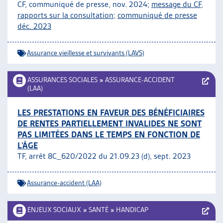
CF, communiqué de presse, nov. 2024;
message du CF
,
rapports sur la consultation;
communiqué de presse
déc. 2023
Assurance vieillesse et survivants (LAVS)
ASSURANCES SOCIALES
»
ASSURANCE-ACCIDENT
(LAA)
LES PRESTATIONS EN FAVEUR DES BÉNÉFICIAIRES
DE RENTES PARTIELLEMENT INVALIDES NE SONT
PAS LIMITÉES DANS LE TEMPS EN FONCTION DE
L’ÂGE
TF, arrêt 8C_620/2022 du 21.09.23 (d), sept. 2023
Assurance-accident (LAA)
ENJEUX SOCIAUX
»
SANTÉ
»
HANDICAP