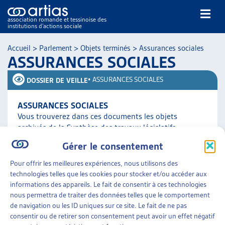
association romande et tessinoise des
institutions d’actions sociale
Rechercher
Accueil
>
Parlement
>
Objets terminés
>
Assurances sociales
ASSURANCES SOCIALES
•
ASSURANCES SOCIALES
DOSSIER DE VEILLE
ASSURANCES SOCIALES
Vous trouverez dans ces documents les objets
NOS PUBLICATIONS
archivés de la Synthèse des travaux législatifs
ARTICLES
fédéraux. Le thème « Assurances sociales » est divisé
Gérer le consentement
en cinq [...]
DOSSIERS DU MOIS
Pour offrir les meilleures expériences, nous utilisons des
VEILLE
technologies telles que les cookies pour stocker et/ou accéder aux
Parlement
»
Objets terminés
»
Assurances sociales
RESSOURCES
informations des appareils. Le fait de consentir à ces technologies
THÉMATIQUES
nous permettra de traiter des données telles que le comportement
GUIDE SOCIAL ROMAND
de navigation ou les ID uniques sur ce site. Le fait de ne pas
consentir ou de retirer son consentement peut avoir un effet négatif
AUTRES