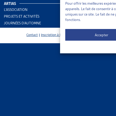
ARTIAS
Pour offrir les meilleures expéri
appareils. Le fait de consentir à
L’ASSOCIATION
uniques sur ce site. Le fait de n
PROJETS ET ACTIVITÉS
fonctions.
JOURNÉES D’AUTOMNE
Accepter
Contact
|
Inscription à la Newsletter