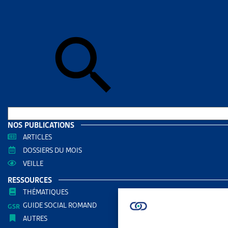
Accueil
>
Par
ASSU
DOSSIE
ASSURA
Vous trou
législatif
Parlem
NOS PUBLICATIONS
ARTICLES
DOSSIERS DU MOIS
VEILLE
RESSOURCES
THÉMATIQUES
GUIDE SOCIAL ROMAND
AUTRES