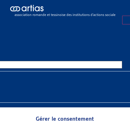
lement
>
Objets terminés
>
Assurances sociales
RANCES SOCIALES
association romande et tessinoise des institutions d’actions sociale
•
ASSURANCES SOCIALES
R DE VEILLE
NCES SOCIALES
verez dans ces documents les objets archivés de la Synthèse des
s fédéraux. Le thème « Assurances sociales » est divisé en cinq [...
ent
»
Objets terminés
»
Assurances sociales
Gérer le consentement