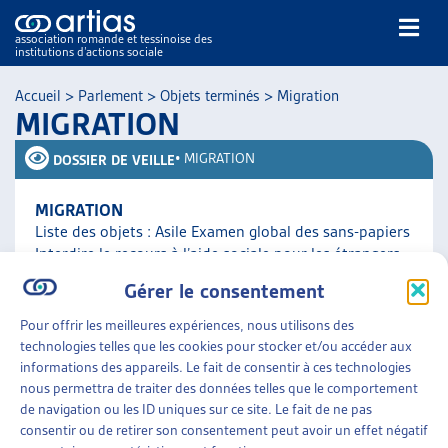
association romande et tessinoise des
institutions d’actions sociale
Rechercher
Accueil
>
Parlement
>
Objets terminés
>
Migration
MIGRATION
•
MIGRATION
DOSSIER DE VEILLE
MIGRATION
Liste des objets : Asile Examen global des sans-papiers
NOS PUBLICATIONS
Interdire le recours à l’aide sociale pour les étrangers
ARTICLES
qui arrivent en Suisse Libre circulation des [...]
Gérer le consentement
DOSSIERS DU MOIS
Pour offrir les meilleures expériences, nous utilisons des
VEILLE
Parlement
»
Objets terminés
»
Migration
technologies telles que les cookies pour stocker et/ou accéder aux
RESSOURCES
informations des appareils. Le fait de consentir à ces technologies
THÉMATIQUES
nous permettra de traiter des données telles que le comportement
GUIDE SOCIAL ROMAND
de navigation ou les ID uniques sur ce site. Le fait de ne pas
consentir ou de retirer son consentement peut avoir un effet négatif
AUTRES