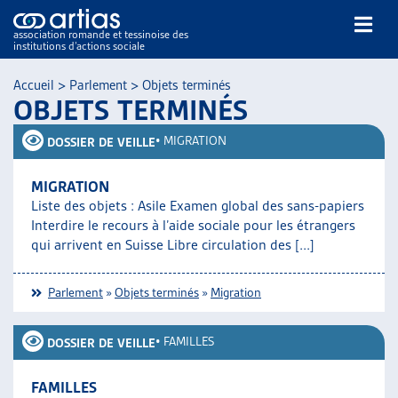
association romande et tessinoise des
institutions d’actions sociale
Rechercher
Accueil
>
Parlement
>
Objets terminés
OBJETS TERMINÉS
•
MIGRATION
DOSSIER DE VEILLE
MIGRATION
Liste des objets : Asile Examen global des sans-papiers
NOS PUBLICATIONS
Interdire le recours à l’aide sociale pour les étrangers
ARTICLES
qui arrivent en Suisse Libre circulation des [...]
DOSSIERS DU MOIS
VEILLE
Parlement
»
Objets terminés
»
Migration
RESSOURCES
THÉMATIQUES
•
FAMILLES
DOSSIER DE VEILLE
GUIDE SOCIAL ROMAND
AUTRES
FAMILLES