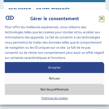
PARLEMENT – OBJETS TERMINÉS
Synthèse des travaux législatifs fédéraux La veille
Gérer le consentement
législative de l’Artias en un condensé des objets en
cours qui comporte le résumé des objets traités
Pour offrir les meilleures expériences, nous utilisons des
durant [...]
technologies telles que les cookies pour stocker et/ou accéder aux
informations des appareils. Le fait de consentir à ces technologies
nous permettra de traiter des données telles que le comportement
Parlement
»
Objets terminés
de navigation ou les ID uniques sur ce site. Le fait de ne pas
consentir ou de retirer son consentement peut avoir un effet négatif
sur certaines caractéristiques et fonctions.
Accepter
Refuser
Voir les préférences
Politique de cookies