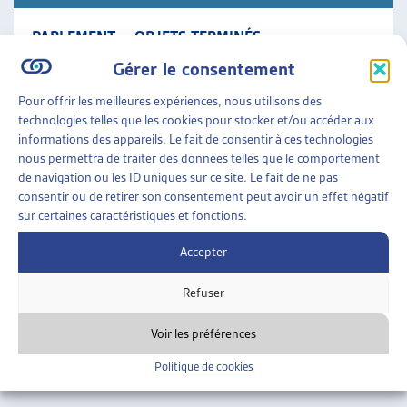
PARLEMENT – OBJETS TERMINÉS
Synthèse des travaux législatifs fédéraux La veille
Gérer le consentement
législative de l’Artias en un condensé des objets en
cours qui comporte le résumé des objets traités
Pour offrir les meilleures expériences, nous utilisons des
durant [...]
technologies telles que les cookies pour stocker et/ou accéder aux
informations des appareils. Le fait de consentir à ces technologies
nous permettra de traiter des données telles que le comportement
Parlement
»
Objets terminés
de navigation ou les ID uniques sur ce site. Le fait de ne pas
consentir ou de retirer son consentement peut avoir un effet négatif
sur certaines caractéristiques et fonctions.
Accepter
Refuser
Voir les préférences
Politique de cookies