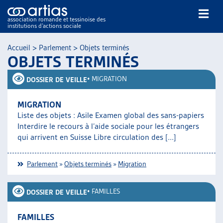
association romande et tessinoise des
institutions d’actions sociale
Rechercher
Accueil
>
Parlement
>
Objets terminés
OBJETS TERMINÉS
•
MIGRATION
DOSSIER DE VEILLE
MIGRATION
Liste des objets : Asile Examen global des sans-papiers
NOS PUBLICATIONS
Interdire le recours à l’aide sociale pour les étrangers
ARTICLES
qui arrivent en Suisse Libre circulation des [...]
DOSSIERS DU MOIS
VEILLE
Parlement
»
Objets terminés
»
Migration
RESSOURCES
THÉMATIQUES
•
FAMILLES
DOSSIER DE VEILLE
GUIDE SOCIAL ROMAND
AUTRES
FAMILLES