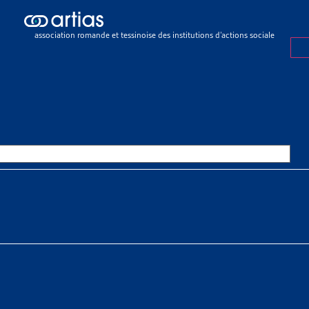
sier de veille
>
Aide sociale et nationalité: ordonnance en consultatio
association romande et tessinoise des institutions d’actions sociale
R DE VEILLE
1 SEPTEMBRE 2015
 SOCIALE ET NATIONALITÉ: OR
ONSULTATION
chère
tias
SSOURCES THÉMATIQUES
ociale > Organisation de l'aide sociale > Loi cadre sur l'aide socia
ions > Intégration > Citoyenneté et naturalisation