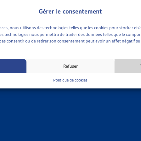
 fédéral a eu l’occasion de juger du refus de naturaliser selo
Gérer le consentement
 l’aide sociale. Les personnes qui ont une déficience corporelle,
nce de l’indépendance financière touche de manière spécifique le
ences, nous utilisons des technologies telles que les cookies pour stocker e
gé qu’une telle exigence constitue une discrimination (indirecte)
 ces technologies nous permettra de traiter des données telles que le compo
 et respecter le principe de proportionnalité. En l’espèce, la p
e pas consentir ou de retirer son consentement peut avoir un effet négatif sur
visoire. Un futur permis de séjour devait être considéré,
ent cette personne. Il n’y avait dès lors pas d’intérêt finan
Refuser
 l’aide sociale constituait une discrimination indirecte (
ATF 13
e pour prévoir les dérogations possibles.
Politique de cookies
 dans le cas d’un apprenti de 18 ans où le droit de cité lui avai
 indiqué qu’il n’y avait dans le cas d’espèce pas de discrimination 
la loi prévoit le critère de «
participation à la vie économique 
a nouvelle loi, le Conseil fédéral disait notamment après s’être ré