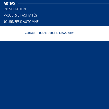
PARTAGER
ARTIAS
L’ASSOCIATION
PROJETS ET ACTIVITÉS
JOURNÉES D’AUTOMNE
Contact
|
Inscription à la Newsletter
Le parlemen
intégration 
intégration 
Le Conseil 
d’intégratio
repose sur l
« le pri
et à leu
des assu
En revanche