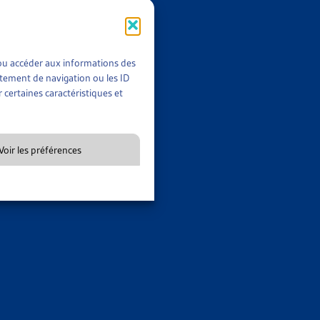
n le droit cantonal une candidate handicapée en raison de sa
 mentale ou psychique sont un groupe protégé par l’art. 8 al. 2
s personnes qui souffrent d’un tel handicap. Ainsi le Tribunal
t/ou accéder aux informations des
 envers ces personnes et doit être justifiée par intérêt public
rtement de navigation ou les ID
ersonne avait 22 ans, et habitait depuis 13 ans en Suisse comme
 certaines caractéristiques et
 où la commune devrait de toute façon prendre en charge
cier prépondérant et son refus de nationalité du fait de sa
Voir les préférences
5 I 49
). Le Conseil fédéral a notamment pris en compte cette
t été refusé pour absence d’indépendance financière, le Tribunal
au regard de l’origine et de la position sociale (
ATF 136 I 309
).
ou l’acquisition d’une formation ».
Dans son message de 2011
féré à la première jurisprudence ci-dessus :