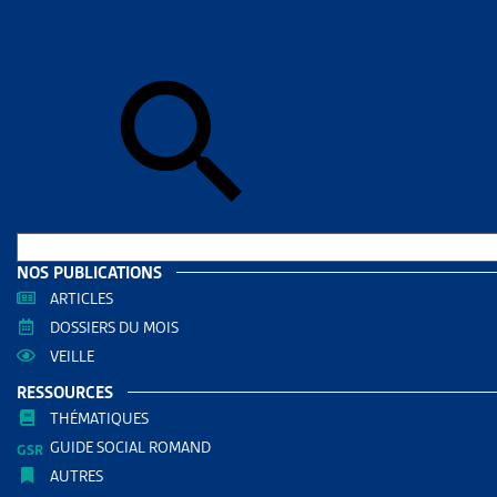
Accueil
>
Dos
DOSSIE
AIDE
EN C
RÉDIGÉ PAR
Yvan Fau
Juriste Ar
NOS PUBLICATIONS
ARTICLES
DOSSIERS DU MOIS
AUTRES RE
VEILLE
RESSOURCES
Aide s
THÉMATIQUES
Migrat
GUIDE SOCIAL ROMAND
AUTRES