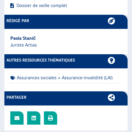
Dossier de veille complet
ARTIAS
L’ASSOCIATION
PROJETS ET ACTIVITÉS
RÉDIGÉ PAR
JOURNÉES D’AUTOMNE
Paola Stanić
Juriste Artias
AUTRES RESSOURCES THÉMATIQUES
Assurances sociales > Assurance-invalidité (LAI)
PARTAGER