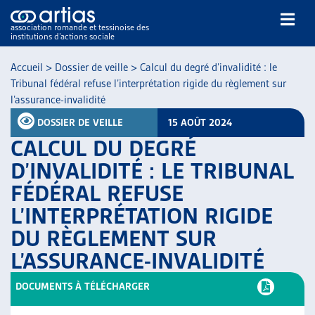
association romande et tessinoise des
institutions d’actions sociale
Rechercher
Accueil
>
Dossier de veille
>
Calcul du degré d’invalidité : le
Tribunal fédéral refuse l’interprétation rigide du règlement sur
l’assurance-invalidité
DOSSIER DE VEILLE
15 AOÛT 2024
CALCUL DU DEGRÉ
D’INVALIDITÉ : LE TRIBUNAL
NOS PUBLICATIONS
FÉDÉRAL REFUSE
ARTICLES
L’INTERPRÉTATION RIGIDE
DOSSIERS DU MOIS
VEILLE
DU RÈGLEMENT SUR
RESSOURCES
L’ASSURANCE-INVALIDITÉ
THÉMATIQUES
DOCUMENTS À TÉLÉCHARGER
GUIDE SOCIAL ROMAND
AUTRES