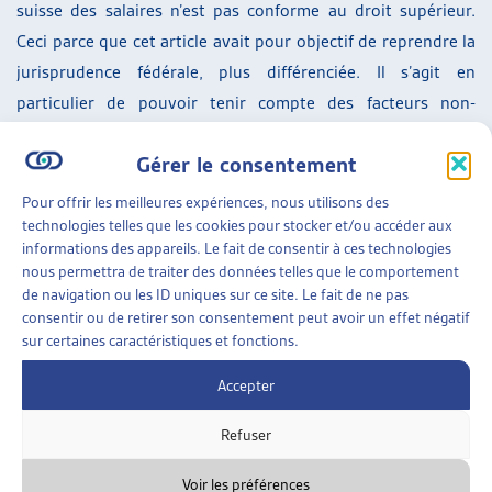
suisse des salaires n’est pas conforme au droit supérieur.
Ceci parce que cet article avait pour objectif de reprendre la
jurisprudence fédérale, plus différenciée. Il s’agit en
particulier de pouvoir tenir compte des facteurs non-
médicaux susceptibles d’entraîner une baisse de salaire,
Gérer le consentement
comme il en existe en l’espèce.
Pour offrir les meilleures expériences, nous utilisons des
L’Office fédéral des assurances sociales, qui avait recouru
technologies telles que les cookies pour stocker et/ou accéder aux
contre un arrêt cantonal procédant à une telle évaluation, a
informations des appareils. Le fait de consentir à ces technologies
été débouté.
nous permettra de traiter des données telles que le comportement
de navigation ou les ID uniques sur ce site. Le fait de ne pas
Le jugement du Tribunal fédéral porte sur la version du RAI
consentir ou de retirer son consentement peut avoir un effet négatif
sur certaines caractéristiques et fonctions.
en vigueur jusqu’au 31 décembre 2023. Les répercussions de
cette jurisprudence sur la teneur actuelle de l’article 26bis
Accepter
RAI ne sont pas abordées par la Cour.
Refuser
SUR LE MÊME THÈME…
Voir les préférences
3 SEPTEMBRE 2024