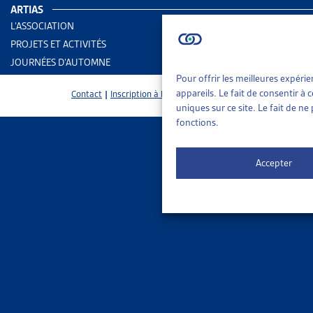
ARTIAS
PARTAGER
L’ASSOCIATION
PROJETS ET ACTIVITÉS
JOURNÉES D’AUTOMNE
Pour offrir les meilleures expéri
appareils. Le fait de consentir à
Contact
|
Inscription à la Newsletter
uniques sur ce site. Le fait de n
Vous trouver
fonctions.
Liste des obj
Accepter
Accuei
Alloca
Assura
Congé 
Frais 
Entret
Proche
Pour consult