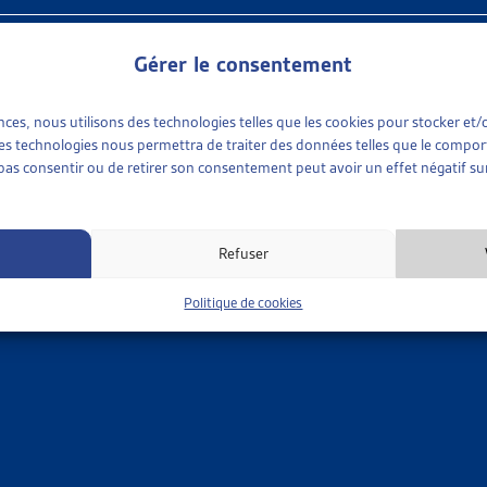
Gérer le consentement
ences, nous utilisons des technologies telles que les cookies pour stocker e
 ces technologies nous permettra de traiter des données telles que le compo
e pas consentir ou de retirer son consentement peut avoir un effet négatif sur
ez dans ce document les objets archivés de la Synthèse des travau
ets traités sur le thème « Famille » :
Refuser
l extra-familial
tions familiales
Politique de cookies
nce maternité
de paternité
de garde
ien de l’enfant
s aidants – soins de longue durée
er ces objets (modifications adoptées et objets liquidés/terminés)