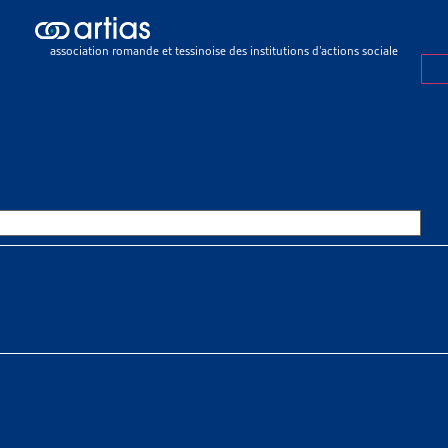
sier de veille
>
Familles
association romande et tessinoise des institutions d’actions sociale
R DE VEILLE
2 JUILLET 2026
LES
 À TÉLÉCHARGER
r de veille complet
SSOURCES THÉMATIQUES
es