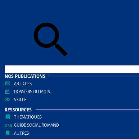
Accueil
>
Dos
DOSSIE
FAMIL
DOCUMENTS
Dossie
RÉDIGÉ PAR
NOS PUBLICATIONS
ARTICLES
DOSSIERS DU MOIS
Artias
VEILLE
AUTRES RE
RESSOURCES
THÉMATIQUES
GUIDE SOCIAL ROMAND
Famill
AUTRES