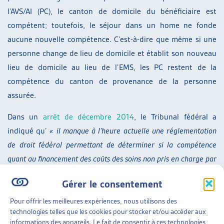
l’AVS/AI (PC), le canton de domicile du bénéficiaire est
compétent; toutefois, le séjour dans un home ne fonde
aucune nouvelle compétence. C’est-à-dire que même si une
personne change de lieu de domicile et établit son nouveau
lieu de domicile au lieu de l’EMS, les PC restent de la
compétence du canton de provenance de la personne
assurée.
Dans un
arrêt de décembre 2014
, le Tribunal fédéral a
indiqué qu’
« il manque à l’heure actuelle une réglementation
de droit fédéral permettant de déterminer si la compétence
quant au financement des coûts des soins non pris en charge par
les assurances sociales est indépendante de la question du
Gérer le consentement
domicile (à l’instar du droit applicable en matière de prestations
complémentaires et d’aide sociale) ou si l’entrée dans un home
Pour offrir les meilleures expériences, nous utilisons des
technologies telles que les cookies pour stocker et/ou accéder aux
ou dans un établissement médico-social (valant création d’un
informations des appareils. Le fait de consentir à ces technologies