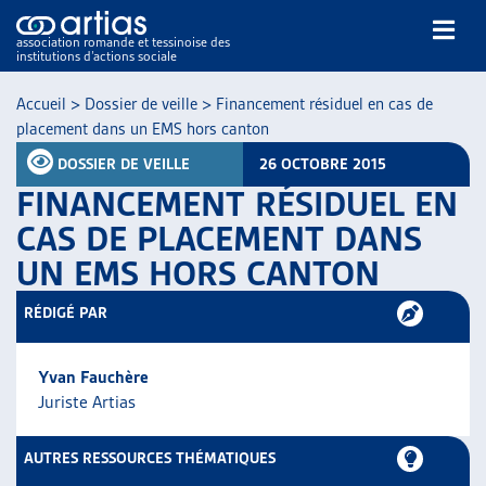
association romande et tessinoise des
institutions d’actions sociale
Rechercher
Accueil
>
Dossier de veille
>
Financement résiduel en cas de
placement dans un EMS hors canton
DOSSIER DE VEILLE
26 OCTOBRE 2015
FINANCEMENT RÉSIDUEL EN
CAS DE PLACEMENT DANS
UN EMS HORS CANTON
NOS PUBLICATIONS
ARTICLES
RÉDIGÉ PAR
DOSSIERS DU MOIS
VEILLE
Yvan Fauchère
RESSOURCES
Juriste Artias
THÉMATIQUES
GUIDE SOCIAL ROMAND
AUTRES RESSOURCES THÉMATIQUES
AUTRES