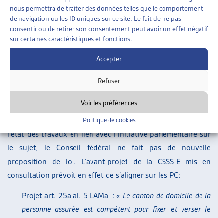
nouveau domicile) entraîne la compétence en matière de
nous permettra de traiter des données telles que le comportement
financement résiduel du canton où se situe l’établissement »
. Le
de navigation ou les ID uniques sur ce site. Le fait de ne pas
consentir ou de retirer son consentement peut avoir un effet négatif
Tribunal fédéral a alors indiqué que
« jusqu’à l’entrée en
sur certaines caractéristiques et fonctions.
vigueur d’une réglementation de droit fédéral, la compétence
en matière de financement résiduel dans les rapports
Accepter
intercantonaux se détermine selon le principe du domicile »
Refuser
(ATF 140 V 563)
.
Voir les préférences
Dans son rapport, le Conseil fédéral indique qu’une solution
analogue aux PC garantirait plus de clarté. Etant donné
Politique de cookies
l’état des travaux en lien avec l’initiative parlementaire sur
le sujet, le Conseil fédéral ne fait pas de nouvelle
proposition de loi. L’avant-projet de la CSSS-E mis en
consultation prévoit en effet de s’aligner sur les PC:
Projet art. 25a al. 5 LAMal :
« Le canton de domicile de la
personne assurée est compétent pour fixer et verser le