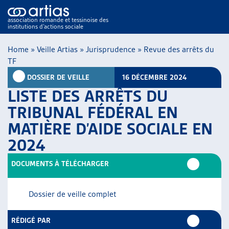
association romande et tessinoise des
institutions d’actions sociale
NOS PUBLICATIONS
ARTICLES
Home
»
Veille Artias
»
Jurisprudence
»
Revue des arrêts du
DOSSIERS DU MOIS
TF
VEILLE
DOSSIER DE VEILLE
16 DÉCEMBRE 2024
RESSOURCES
LISTE DES ARRÊTS DU
THÉMATIQUES
TRIBUNAL FÉDÉRAL EN
GUIDE SOCIAL ROMAND
MATIÈRE D’AIDE SOCIALE EN
AUTRES
2024
ARTIAS
L’ASSOCIATION
DOCUMENTS À TÉLÉCHARGER
PROJETS ET ACTIVITÉS
JOURNÉES D’AUTOMNE
Dossier de veille complet
RÉDIGÉ PAR