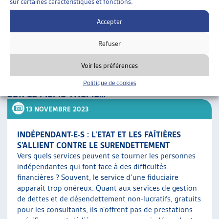
sur certaines caractéristiques et fonctions.
ouverte vers une diminution progressive de la protection
Accepter
des travailleurs non seulement en droit des assurances
sociales, mais également en droit du travail.
Refuser
er
La procédure de consultation est ouverte jusqu’au 1
Voir les préférences
novembre 2024.
Politique de cookies
SUR LE MÊME THÈME…
13 NOVEMBRE 2023
INDÉPENDANT-E-S : L’ETAT ET LES FAÎTIÈRES
S’ALLIENT CONTRE LE SURENDETTEMENT
Vers quels services peuvent se tourner les personnes
indépendantes qui font face à des difficultés
financières ? Souvent, le service d’une fiduciaire
apparaît trop onéreux. Quant aux services de gestion
de dettes et de désendettement non-lucratifs, gratuits
pour les consultants, ils n’offrent pas de prestations