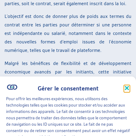
parties, soit le contrat, serait également inscrit dans la loi.
L’objectif est donc de donner plus de poids aux termes du
contrat entre les parties pour déterminer si une personne
est indépendante ou salarié, notamment dans le contexte
des nouvelles formes d’emploi issues de l’économie
numérique, telles que le travail de plateforme.
Malgré les bénéfices de flexibilité et de développement
économique avancés par les initiants, cette initiative
soulève d’importantes préoccupations : elle pourrait
Gérer le consentement
complexifier les procédures juridiques, provoquer un
glissement de la responsabilité du risque vers l’individu,
Pour offrir les meilleures expériences, nous utilisons des
technologies telles que les cookies pour stocker et/ou accéder aux
affaiblir la protection sociale des travailleurs, augmenter la
informations des appareils. Le fait de consentir à ces technologies
précarité des employés, créer un report de charge sur la
nous permettra de traiter des données telles que le comportement
collectivité, etc.
de navigation ou les ID uniques sur ce site. Le fait de ne pas
consentir ou de retirer son consentement peut avoir un effet négatif
Ce changement législatif pourrait représenter une porte