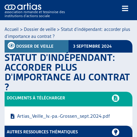
association romande et tessinoise des
institutions d’actions sociale
Rechercher
Accueil
>
Dossier de veille
>
Statut d’indépendant: accorder plus
d’importance au contrat ?
DOSSIER DE VEILLE
3 SEPTEMBRE 2024
STATUT D’INDÉPENDANT:
ACCORDER PLUS
D’IMPORTANCE AU CONTRAT
NOS PUBLICATIONS
?
ARTICLES
DOSSIERS DU MOIS
DOCUMENTS À TÉLÉCHARGER
VEILLE
RESSOURCES
Artias_Veille_Iv.-pa.-Grossen_sept.2024.pdf
THÉMATIQUES
GUIDE SOCIAL ROMAND
AUTRES RESSOURCES THÉMATIQUES
AUTRES