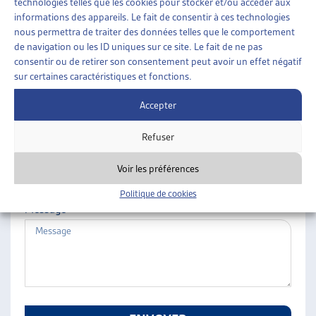
technologies telles que les cookies pour stocker et/ou accéder aux
ARTIAS
informations des appareils. Le fait de consentir à ces technologies
Nom
L’ASSOCIATION
nous permettra de traiter des données telles que le comportement
de navigation ou les ID uniques sur ce site. Le fait de ne pas
PROJETS ET ACTIVITÉS
consentir ou de retirer son consentement peut avoir un effet négatif
JOURNÉES D’AUTOMNE
sur certaines caractéristiques et fonctions.
Prénom
Accepter
Refuser
E-mail
Voir les préférences
Politique de cookies
Message