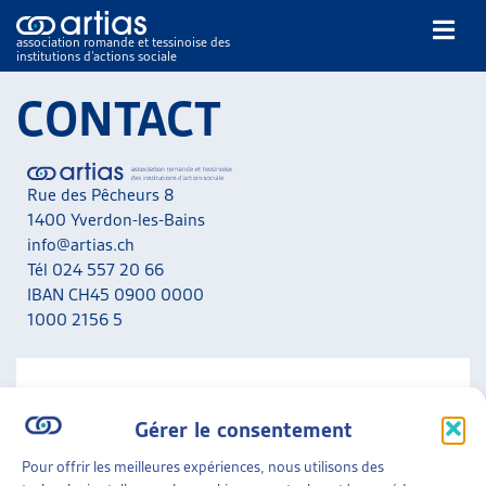
association romande et tessinoise des
institutions d’actions sociale
Rechercher
CONTACT
Rue des Pêcheurs 8
1400 Yverdon-les-Bains
info@artias.ch
Tél 024 557 20 66
NOS PUBLICATIONS
IBAN CH45 0900 0000
ARTICLES
1000 2156 5
DOSSIERS DU MOIS
VEILLE
RESSOURCES
NOUS CONTACTER
THÉMATIQUES
Gérer le consentement
A noter que nous ne répondons pas aux messages liés
GUIDE SOCIAL ROMAND
aux situations personnelles. Adressez-vous en priorité
Pour offrir les meilleures expériences, nous utilisons des
AUTRES
aux services concernés de votre canton.