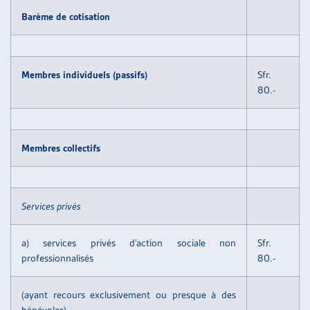
ARTIAS
Barème de cotisation
L’ASSOCIATION
PROJETS ET ACTIVITÉS
JOURNÉES D’AUTOMNE
Membres individuels (passifs)
Sfr.
80.-
Membres collectifs
Services privés
a) services privés d’action sociale non
Sfr.
professionnalisés
80.-
(ayant recours exclusivement ou presque à des
bénévoles)