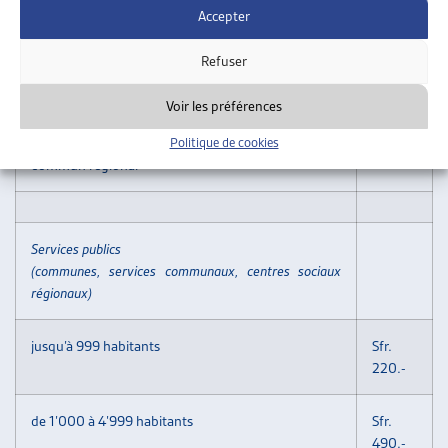
ou
180.-
Accepter
d’institutions faitières qui sont déjà membres de
l’ARTIAS
Refuser
f) une cotisation forfaitaire peut être négociée pour
Voir les préférences
les institutions
locales, régionales ou cantonales ayant un porteur
Politique de cookies
commun régional
Services publics
(communes, services communaux, centres sociaux
régionaux)
jusqu’à 999 habitants
Sfr.
220.-
de 1’000 à 4’999 habitants
Sfr.
490.-