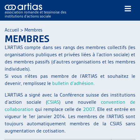
association romande et tessinoise des
institutions d’actions sociale
Rechercher
Accueil
>
Membres
MEMBRES
L’ARTIAS compte dans ses rangs des membres collectifs (les
organisations publiques et privées liées à l’action sociale) et
des membres passifs (d’autres organisations et les membres
individuels).
Si vous n’êtes pas membre de l’ARTIAS et souhaitez le
NOS PUBLICATIONS
devenir, remplissez le
bulletin d’adhésion.
ARTICLES
DOSSIERS DU MOIS
L’ARTIAS a signé avec la Conférence suisse des institutions
d’action sociale (
CSIAS
) une nouvelle
convention de
VEILLE
collaboration
qui remplace celle de
2007
. Elle est entrée en
RESSOURCES
vigueur le 1er janvier 2014. Les membres de l’ARTIAS sont
THÉMATIQUES
toujours automatiquement membres de la CSIAS sans
GUIDE SOCIAL ROMAND
augmentation de cotisation.
AUTRES