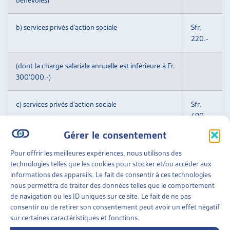
b) services privés d’action sociale
Sfr.
220.-
(dont la charge salariale annuelle est inférieure à Fr.
300’000.-)
c) services privés d’action sociale
Sfr.
490.-
Gérer le consentement
(dont la charge salariale annuelle est supérieure à
Pour offrir les meilleures expériences, nous utilisons des
Fr. 300’000.-)
technologies telles que les cookies pour stocker et/ou accéder aux
informations des appareils. Le fait de consentir à ces technologies
d) services sociaux d’entreprise
Sfr.
nous permettra de traiter des données telles que le comportement
220.-
de navigation ou les ID uniques sur ce site. Le fait de ne pas
consentir ou de retirer son consentement peut avoir un effet négatif
sur certaines caractéristiques et fonctions.
e) tarif préférentiel pour les membres d’associations
Sfr.