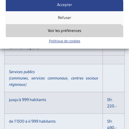
ou
180.-
Accepter
d’institutions faitières qui sont déjà membres de
l’ARTIAS
Refuser
f) une cotisation forfaitaire peut être négociée pour
Voir les préférences
les institutions
locales, régionales ou cantonales ayant un porteur
Politique de cookies
commun régional
Services publics
(communes, services communaux, centres sociaux
régionaux)
jusqu’à 999 habitants
Sfr.
220.-
de 1’000 à 4’999 habitants
Sfr.
490.-