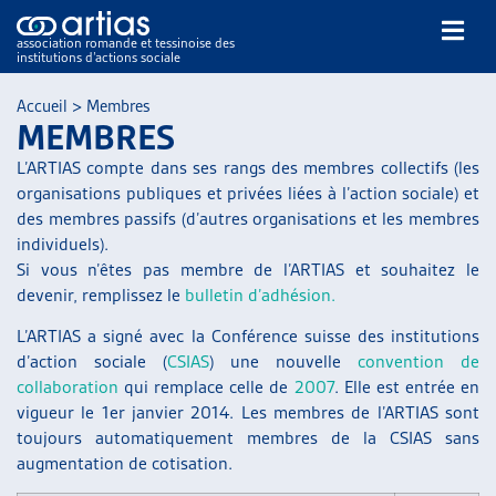
association romande et tessinoise des
institutions d’actions sociale
Rechercher
Accueil
>
Membres
MEMBRES
L’ARTIAS compte dans ses rangs des membres collectifs (les
organisations publiques et privées liées à l’action sociale) et
des membres passifs (d’autres organisations et les membres
individuels).
Si vous n’êtes pas membre de l’ARTIAS et souhaitez le
NOS PUBLICATIONS
devenir, remplissez le
bulletin d’adhésion.
ARTICLES
DOSSIERS DU MOIS
L’ARTIAS a signé avec la Conférence suisse des institutions
d’action sociale (
CSIAS
) une nouvelle
convention de
VEILLE
collaboration
qui remplace celle de
2007
. Elle est entrée en
RESSOURCES
vigueur le 1er janvier 2014. Les membres de l’ARTIAS sont
THÉMATIQUES
toujours automatiquement membres de la CSIAS sans
GUIDE SOCIAL ROMAND
augmentation de cotisation.
AUTRES