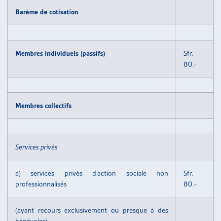
ARTIAS
Barème de cotisation
L’ASSOCIATION
PROJETS ET ACTIVITÉS
JOURNÉES D’AUTOMNE
Membres individuels (passifs)
Sfr.
80.-
Membres collectifs
Services privés
a) services privés d’action sociale non
Sfr.
professionnalisés
80.-
(ayant recours exclusivement ou presque à des
bénévoles)