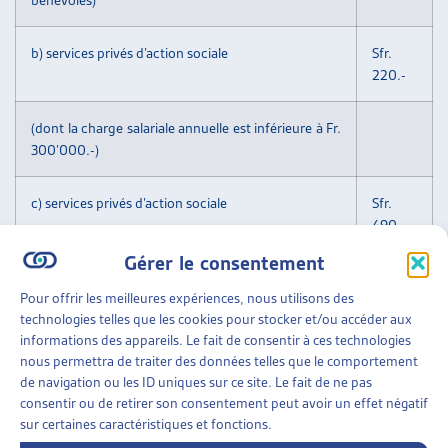
b) services privés d’action sociale
Sfr.
220.-
(dont la charge salariale annuelle est inférieure à Fr.
300’000.-)
c) services privés d’action sociale
Sfr.
490.-
Gérer le consentement
(dont la charge salariale annuelle est supérieure à
Pour offrir les meilleures expériences, nous utilisons des
Fr. 300’000.-)
technologies telles que les cookies pour stocker et/ou accéder aux
informations des appareils. Le fait de consentir à ces technologies
d) services sociaux d’entreprise
Sfr.
nous permettra de traiter des données telles que le comportement
220.-
de navigation ou les ID uniques sur ce site. Le fait de ne pas
consentir ou de retirer son consentement peut avoir un effet négatif
sur certaines caractéristiques et fonctions.
e) tarif préférentiel pour les membres d’associations
Sfr.